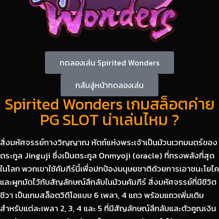
ทดลองเล่น Spirited Wonders
กลับสู่หน้าทดลองเล่น
Spirited Wonders เกมสล็อตค่าย
PG SLOT น่าเล่นไหม ?
สิ่งมหัศจรรย์ทางวิญญาณ หัตถ์แห่งพระเจ้าเป็นม้วนเวทมนตร์ของ
ตระกูล Jinguji ซึ่งเป็นตระกูล Onmyoji (oracle) ที่ทรงพลังที่สุด
ในโลก พวกเขาใช้คัมภีร์นี้เพื่อปกป้องมนุษยชาติด้วยการเอาชนะโยไค
และผูกมัดไว้กับสัญลักษณ์ลึกลับในม้วนคัมภีร์ สิ่งมหัศจรรย์ที่มีชีวิต
ชีวา เป็นเกมสล็อตวิดีโอแบบ 6 เพลา, 4 แถว พร้อมแถวเพิ่มเติม
สำหรับแต่ละเพลา 2, 3, 4 และ 5 ที่มีสัญลักษณ์ลึกลับและตัวคูณเงิน