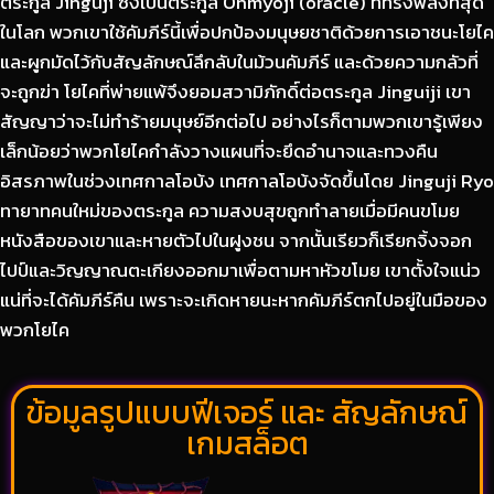
ตระกูล Jinguji ซึ่งเป็นตระกูล Onmyoji (oracle) ที่ทรงพลังที่สุด
ในโลก พวกเขาใช้คัมภีร์นี้เพื่อปกป้องมนุษยชาติด้วยการเอาชนะโยไค
และผูกมัดไว้กับสัญลักษณ์ลึกลับในม้วนคัมภีร์ และด้วยความกลัวที่
จะถูกฆ่า โยไคที่พ่ายแพ้จึงยอมสวามิภักดิ์ต่อตระกูล Jinguiji เขา
สัญญาว่าจะไม่ทำร้ายมนุษย์อีกต่อไป อย่างไรก็ตามพวกเขารู้เพียง
เล็กน้อยว่าพวกโยไคกำลังวางแผนที่จะยึดอำนาจและทวงคืน
อิสรภาพในช่วงเทศกาลโอบ้ง เทศกาลโอบ้งจัดขึ้นโดย Jinguji Ryo
ทายาทคนใหม่ของตระกูล ความสงบสุขถูกทำลายเมื่อมีคนขโมย
หนังสือของเขาและหายตัวไปในฝูงชน จากนั้นเรียวก็เรียกจิ้งจอก
ไปป์และวิญญาณตะเกียงออกมาเพื่อตามหาหัวขโมย เขาตั้งใจแน่ว
แน่ที่จะได้คัมภีร์คืน เพราะจะเกิดหายนะหากคัมภีร์ตกไปอยู่ในมือของ
พวกโยไค
ข้อมูลรูปแบบฟีเจอร์ และ สัญลักษณ์
เกมสล็อต