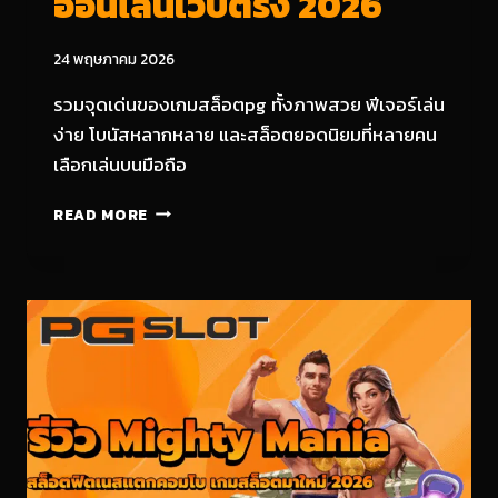
ออนไลน์เว็บตรง 2026
24 พฤษภาคม 2026
รวมจุดเด่นของเกมสล็อตpg ทั้งภาพสวย ฟีเจอร์เล่น
ง่าย โบนัสหลากหลาย และสล็อตยอดนิยมที่หลายคน
เลือกเล่นบนมือถือ
READ MORE