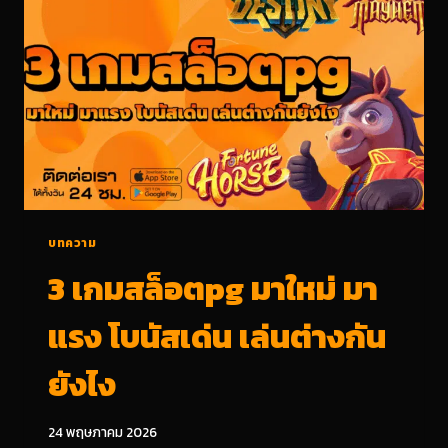
บทความ
3 เกมสล็อตpg มาใหม่ มา
แรง โบนัสเด่น เล่นต่างกัน
ยังไง
24 พฤษภาคม 2026