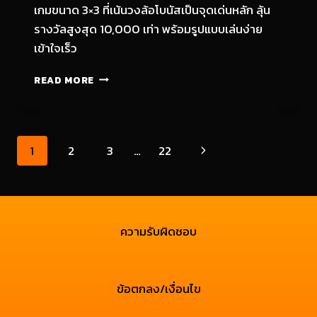
เกมขนาด 3×3 ที่เน้นวงล้อโบนัสเป็นจุดเด่นหลัก ลุ้น
รางวัลสูงสุด 10,000 เท่า พร้อมรูปแบบเล่นง่าย
เข้าใจเร็ว
READ MORE
1
2
3
…
22
ความรับผิดชอบ
ข้อตกลง/เงื่อนไข