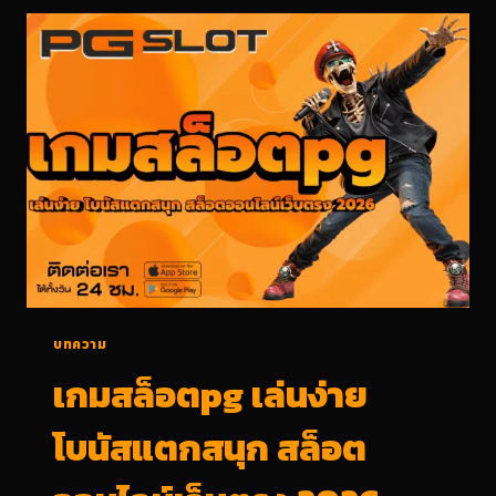
บทความ
เกมสล็อตpg เล่นง่าย
โบนัสแตกสนุก สล็อต