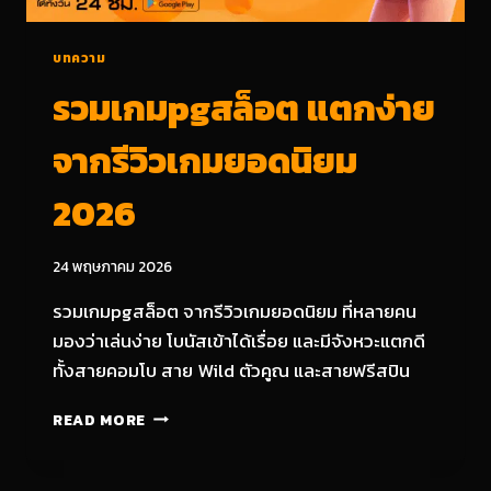
บทความ
รวมเกมpgสล็อต แตกง่าย
จากรีวิวเกมยอดนิยม
2026
24 พฤษภาคม 2026
รวมเกมpgสล็อต จากรีวิวเกมยอดนิยม ที่หลายคน
มองว่าเล่นง่าย โบนัสเข้าได้เรื่อย และมีจังหวะแตกดี
ทั้งสายคอมโบ สาย Wild ตัวคูณ และสายฟรีสปิน
READ MORE