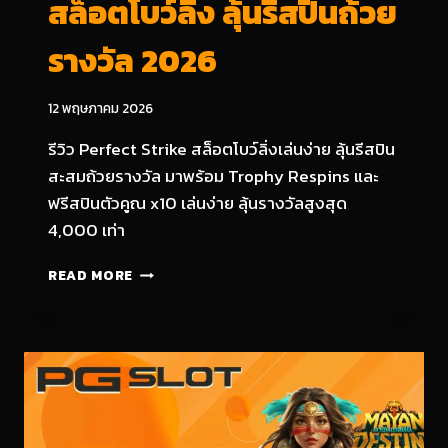
สล็อตโบว์ลิ่ง ลุ้นรีสปินถ้วย
รางวัล 2026
12 พฤษภาคม 2026
รีวิว Perfect Strike สล็อตโบว์ลิ่งเล่นง่าย ลุ้นรีสปิน
สะสมถ้วยรางวัล มาพร้อม Trophy Respins และ
ฟรีสปินตัวคูณ x10 เล่นง่าย ลุ้นรางวัลสูงสุด
4,000 เท่า
READ MORE