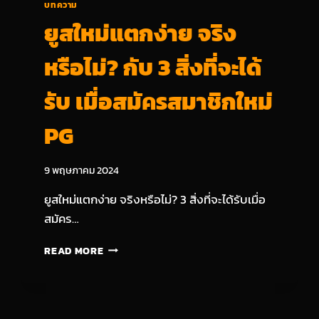
บทความ
ยูสใหม่แตกง่าย จริง
หรือไม่? กับ 3 สิ่งที่จะได้
รับ เมื่อสมัครสมาชิกใหม่
PG
9 พฤษภาคม 2024
ยูสใหม่แตกง่าย จริงหรือไม่? 3 สิ่งที่จะได้รับเมื่อ
สมัคร…
READ MORE