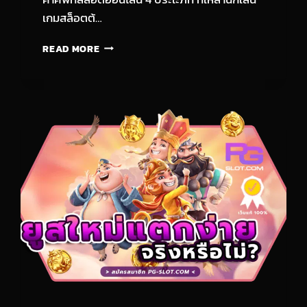
เกมสล็อตต้…
READ MORE