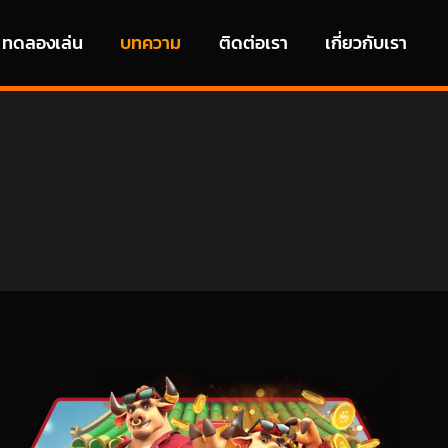
ทดลองเล่น
บทความ
ติดต่อเรา
เกี่ยวกับเรา