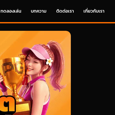
ทดลองเล่น
บทความ
ติดต่อเรา
เกี่ยวกับเรา