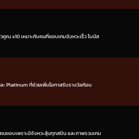
ตัวคูณ x10 เหมาะกับคนที่ชอบเกมจังหวะเร็ว โบนัส
ะ Platinum ที่ช่วยเพิ่มโอกาสรับรางวัลก้อน
ห้หลายคนชอบเพราะมีจังหวะลุ้นทุกสปิน และภาพรวมเกม