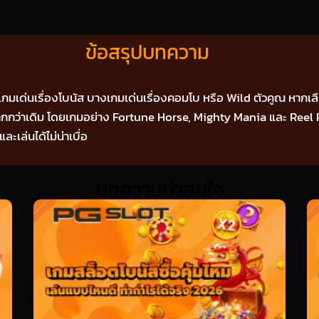
ข้อสรุปบทความ
กมเด่นเรื่องโบนัส บางเกมเด่นเรื่องคอมโบ หรือ Wild ตัวคูณ หากเลื
บมากกว่าเดิม โดยเกมอย่าง Fortune Horse, Mighty Mania และ Ree
ละเล่นได้ไม่น่าเบื่อ
บทความน่าสนใจ