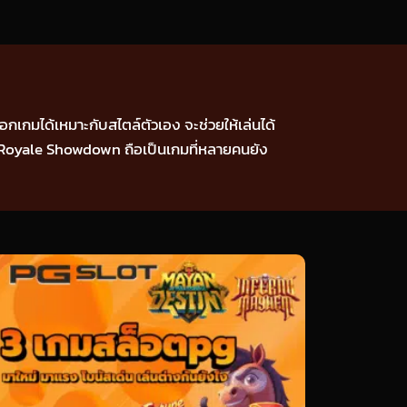
อกเกมได้เหมาะกับสไตล์ตัวเอง จะช่วยให้เล่นได้
l Royale Showdown ถือเป็นเกมที่หลายคนยัง