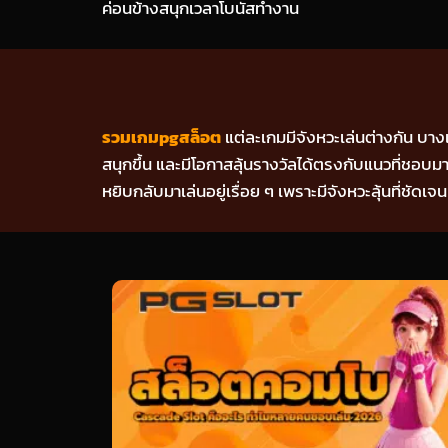
ค่อนข้างสนุกเวลาโบนัสทำงาน
รวมเกมpgสล็อต
แต่ละเกมมีจังหวะเล่นต่างกัน บางเ
สนุกขึ้น และมีโอกาสลุ้นรางวัลได้ตรงกับแนวที่ชอ
หยิบกลับมาเล่นอยู่เรื่อย ๆ เพราะมีจังหวะลุ้นที่ชัดเจนแ