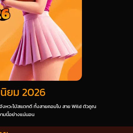
นิยม 2026
มีจังหวะโบัสแตกดี ทั้งสายคอมโบ สาย Wild ตัวคูณ
วามนี้อย่างแน่นอน