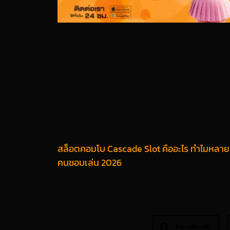
สล็อตคอมโบ Cascade Slot คืออะไร ทำไมหลาย
คนชอบเล่น 2026
Facebook