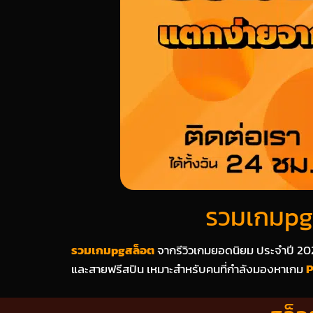
รวมเกมpg
รวมเกมpgสล็อต
จากรีวิวเกมยอดนิยม ประจำปี 2026
และสายฟรีสปิน เหมาะสำหรับคนที่กำลังมองหาเกม