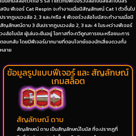
เป็นเกมสล็อตวิดีโอ 5 รีล 1 แถวที่มีฟีเจอร์วงล้อโบนัสและโบนัสรี
สปิน ฟีเจอร์ Cat Respin จะทำงานเมื่อมีสัญลักษณ์ Cat 1 ตัวขึ้นไป
ปรากฏบนวงล้อ 2, 3 และ/หรือ 4 ฟีเจอร์วงล้อโบนัสจะทำงานเมื่อมี
สัญลักษณ์ดาบ 3 อันปรากฏบนวงล้อ 2, 3 และ 4 ในระหว่างฟีเจอร์
วงล้อโบนัส ผู้เล่นจะยืนอยู่ โอกาสที่จะทวีคูณการชนะหรือชนะการ
ตอบกลับ โดยมีฟีเจอร์มากมายที่ตอบโจทย์ของนักเสี่ยงดวงทั้ง
หลาย
ข้อมูลรูปแบบฟีเจอร์ และ สัญลักษณ์
เกมสล็อต
สัญลักษณ์ ดาบ
สัญลักษณ์ ดาบ เป็นสัญลักษณ์โบนัส ที่จะปรากฏที่