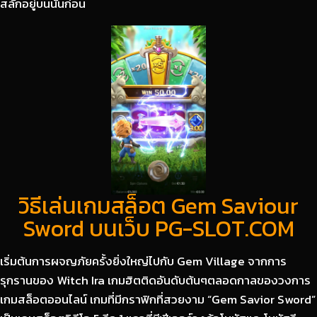
สลักอยู่บนนั้นก่อน
วิธีเล่นเกมสล็อต Gem Saviour
Sword บนเว็บ PG-SLOT.COM
เริ่มต้นการผจญภัยครั้งยิ่งใหญ่ไปกับ Gem Village จากการ
รุกรานของ Witch Ira เกมฮิตติดอันดับต้นๆตลอดกาลของวงการ
เกมสล็อตออนไลน์ เกมที่มีกราฟิกที่สวยงาม “Gem Savior Sword”