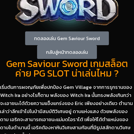
ทดลองเล่น Gem Saviour Sword
กลับสู่หน้าทดลองเล่น
Gem Saviour Sword เกมสล็อต
ค่าย PG SLOT น่าเล่นไหม ?
เริ่มต้นการผจญภัยเพื่อปกป้อง Gem Village จากการรุกรานของ
Witch Ira อย่างไรก็ตาม พลังของ Witch Ira นั้นทรงพลังเกินกว่า
จะเอาชนะได้ด้วยความแข็งแกร่งของ Eric เพียงอย่างเดียว ตำนาน
เล่าว่าลึกเข้าไปในป่ามีสมบัติวิเศษอยู่ ดาบแห่งแสง ด้วยพลังของ
ดาบ เอริคจะสามารถเอาชนะแม่มดไอราได้ เพื่อให้ได้ตำแหน่งของ
ดาบในตำนานนี้ เอริคต้องหาหินวิเศษสามก้อนที่มีรูปสลักดาบวิเศษ