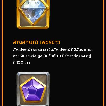
สัญลักษณ์ เพชรขาว
สัญลักษณ์ เพชรขาว เป็นสัญลักษณ์ ที่มีอัตราการ
จ่ายเงินรางวัล สูงเป็นอับดับ 3 มีอัตราต่อรอง อยู่
ที่ 100 เท่า