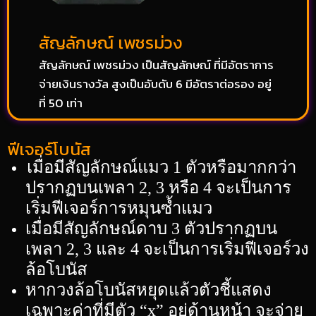
สัญลักษณ์ เพชรม่วง
สัญลักษณ์ เพชรม่วง เป็นสัญลักษณ์ ที่มีอัตราการ
จ่ายเงินรางวัล สูงเป็นอับดับ 6 มีอัตราต่อรอง อยู่
ที่ 50 เท่า
ฟีเจอร์โบนัส
เมื่อมีสัญลักษณ์แมว
1
ตัวหรือมากกว่า
ปรากฏบนเพลา
2, 3
หรือ
4
จะเป็นการ
เริ่มฟีเจอร์การหมุนซ้ำแมว
เมื่อมีสัญลักษณ์ดาบ
3
ตัวปรากฏบน
เพลา
2, 3
และ
4
จะเป็นการเริ่มฟีเจอร์วง
ล้อโบนัส
หากวงล้อโบนัสหยุดแล้วตัวชี้แสดง
เฉพาะค่าที่มีตัว “
x”
อยู่ด้านหน้า จะจ่าย