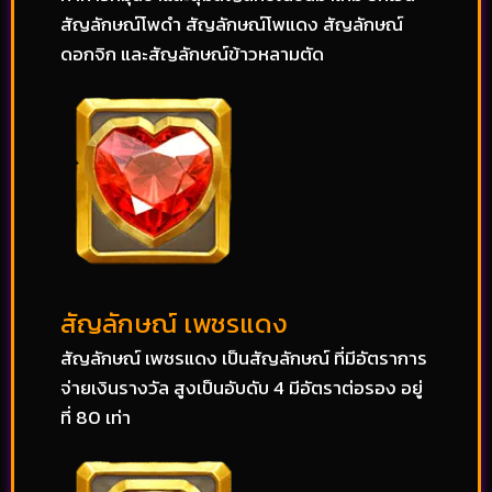
สัญลักษณ์โพดำ สัญลักษณ์โพแดง สัญลักษณ์
ดอกจิก และสัญลักษณ์ข้าวหลามตัด
สัญลักษณ์ เพชรแดง
สัญลักษณ์ เพชรแดง เป็นสัญลักษณ์ ที่มีอัตราการ
จ่ายเงินรางวัล สูงเป็นอับดับ 4 มีอัตราต่อรอง อยู่
ที่ 80 เท่า