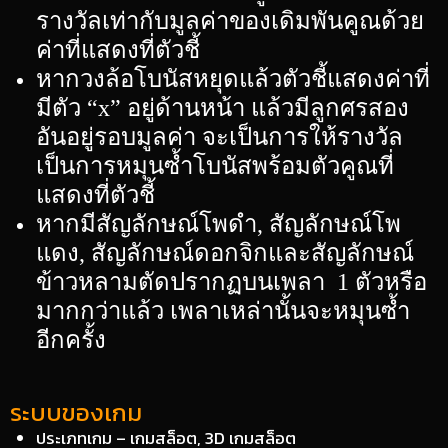
รางวัลเท่ากับมูลค่าของเดิมพันคูณด้วย
ค่าที่แสดงที่ตัวชี้
หากวงล้อโบนัสหยุดแล้วตัวชี้แสดงค่าที่
มีตัว “
x”
อยู่ด้านหน้า แล้วมีลูกศรสอง
อันอยู่รอบมูลค่า จะเป็นการให้รางวัล
เป็นการหมุนซ้ำโบนัสพร้อมตัวคูณที่
แสดงที่ตัวชี้
หากมีสัญลักษณ์โพดำ
,
สัญลักษณ์โพ
แดง
,
สัญลักษณ์ดอกจิกและสัญลักษณ์
ข้าวหลามตัดปรากฏบนเพลา
1
ตัวหรือ
มากกว่าแล้ว เพลาเหล่านั้นจะหมุนซ้ำ
อีกครั้ง
ระบบของเกม
ประเภทเกม – เกมสล็อต, 3D เกมสล็อต