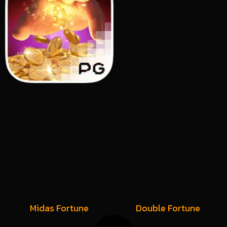
Midas Fortune
Double Fortune