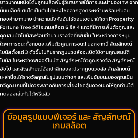
ชาวนาคนหนึ่งได้ปลูกเมล็ดพันธุ์วิเศษภายใต้การแนะนำของเทพ จาก
นั้นเมล็ดก็เติบโตเป็นต้นไม้แห่งโชคลาภสูงตระหง่านพร้อมกับลิ่ม
ทองคำมากมาย นำความมั่งคั่งอันไร้ขอบเขตมาให้เขา Prosperity
Fortune Tree วิดีโอเกมสล็อต 6 รีล 4 แถวที่มีการเพิ่มตัวคูณและ
คุณสมบัติโบนัสพร้อมจำนวนรางวัลที่เพิ่มขึ้น ในระหว่างการหมุน
ใดๆ การชนะทั้งหมดจะเพิ่มตัวคูณการชนะ! นอกจากนี้ สัญลักษณ์
โบนัสตั้งแต่ 3 ตัวขึ้นไปที่ปรากฏบนวงล้อจะเปิดใช้งานคุณสมบัติ
โบนัส ในระหว่างฟีเจอร์โบนัส สัญลักษณ์ตัวคูณรางวัล สัญลักษณ์
อังโป และสัญลักษณ์อังเปาสีทองจะปรากฏบนวงล้อ สัญลักษณ์
เหล่านี้จะให้รางวัลคุณในรูปแบบต่างๆ และเพิ่มชัยชนะของคุณเป็น
ทวีคูณ เกมที่ไม่ควรพลาดกับการเสี่ยงโชคลุ้นดวงเปิดให้ทุกท่านได้
ทดลองเล่นกันได้ฟรีแล้ว
ข้อมูลรูปแบบฟีเจอร์ และ สัญลักษณ์
เกมสล็อต