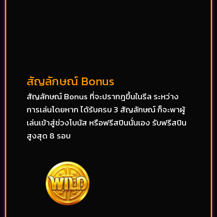
สัญลักษณ์ Bonus
สัญลักษณ์ Bonus ที่จะปรากฎขึ้นในรีล ระหว่าง
การเล่นโดยหาก ได้รับครบ 3 สัญลักษณ์ ก็จะพาผู้
เล่นเข้าสู่ช่วงโบนัส หรือฟรีสปินนั่นเอง รับฟรีสปิน
สูงสุด 8 รอบ