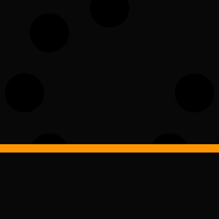
ความรับผิดชอบ
ข้อตกลง/เงื่อนไข
Load More