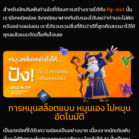
สำหรับนักเดิมพันท่านใดที่ต้องการสร้างรายได้กับ
Pg-slot
นั้น
เรามีเทคนิคย่อย 3เทคนิคมาฝากกันรับรองได้เลยว่าท่านจะไม่ผิด
หวังอย่างแน่นอน เราได้รวบรวมสิ่งที่คิดว่าดีที่สุดคัดสรรมาไว้ให้
คุณแล้วแบบจัดเต็มกันไปเลย
การหมุนสล็อตแบบ หมุนเอง ไม่หมุน
อัตโนมัติ
เป็นเทคนิคที่ได้รับความนิยมเป็นอย่างมาก เนื่องจากนักเดิมพัน
นั้นจะได้วิเคราะห์รูปแบบเกมของตัวเอง โดยไม่ให้ AI นั้นเป็นคน