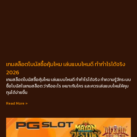
เกมสล็อตโบนัสซื้อคุ้มไหม เล่นแบบไหนดี ทำกำไรได้จริง
2026
เกมสล็อตโบนัสซื้อคุ้มไหม เล่นแบบไหนดี ทำกำไรได้จริง ทำความรู้จักระบบ
ซื้อโบนัสในเกมสล็อต ว่าคืออะไร เหมาะกับใคร และควรเล่นแบบไหนให้คุม
ทุนได้ง่ายขึ้น
Read More »