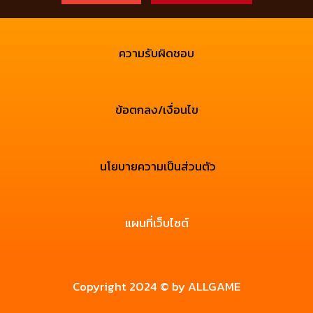
ความรับผิดชอบ
ข้อตกลง/เงื่อนไข
นโยบายความเป็นส่วนตัว
แผนที่เว็บไซต์
Copyright 2024 © by ALLGAME