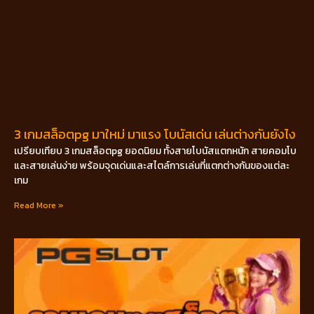
3 เกมสล็อตpg มาใหม่ มาแรง โบนัสเด่น เล่นต่างกันยังไง
เปรียบเทียบ 3 เกมสล็อตpg ยอดนิยม ทั้งสายโบนัสแตกหนัก สายคอมโบ
และสายเล่นง่าย พร้อมจุดเด่นและสไตล์การเล่นที่แตกต่างกันของแต่ละ
เกม
Read More »