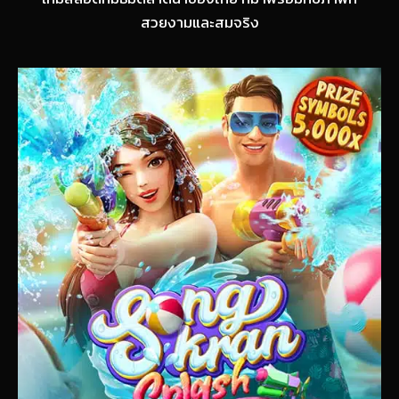
สวยงามและสมจริง