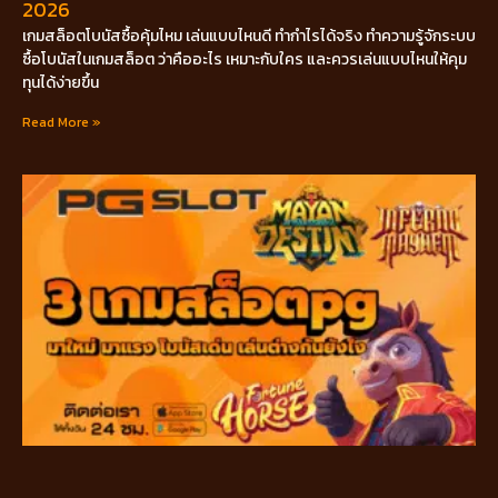
2026
เกมสล็อตโบนัสซื้อคุ้มไหม เล่นแบบไหนดี ทำกำไรได้จริง ทำความรู้จักระบบ
ซื้อโบนัสในเกมสล็อต ว่าคืออะไร เหมาะกับใคร และควรเล่นแบบไหนให้คุม
ทุนได้ง่ายขึ้น
Read More »