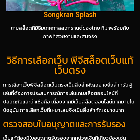
Songkran Splash
เกมสล็อตที่มีธีมเทศกาลสงกรานต์ของไทย ที่มาพร้อมกับ
ภาพที่สวยงามและสมจริง
วิธีการเลือกเว็บ พีจีสล็อตเว็บแท้
เว็บตรง
การเลือกเว็บพีจีสล็อตเว็บตรงเป็นสิ่งสำคัญอย่างยิ่งสำหรับผู้
เล่นที่ต้องการประสบการณ์การเล่นเกมสล็อตออนไลน์ที่
ปลอดภัยและน่าเชื่อถือ เนื่องจากมีเว็บสล็อตออนไลน์มากมายใน
ปัจจุบัน การเลือกเว็บที่เหมาะสมจึงเป็นสิ่งสำคัญอย่างมาก
ตรวจสอบใบอนุญาตและการรับรอง
เว็บแท้ต้องมีใบอนุญาตรับรองจากหน่วยเงินที่เกี่ยวข้องเช่น