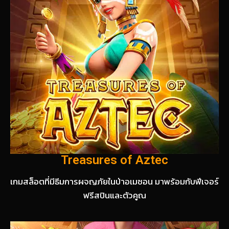
Treasures of Aztec
เกมสล็อตที่มีธีมการผจญภัยในป่าอเมซอน มาพร้อมกับฟีเจอร์
ฟรีสปินและตัวคูณ