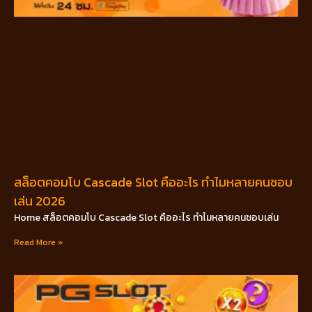
สล็อตคอมโบ Cascade Slot คืออะไร ทำไมหลายคนชอบ
เล่น 2026
Home สล็อตคอมโบ Cascade Slot คืออะไร ทำไมหลายคนชอบเล่น
Read More »