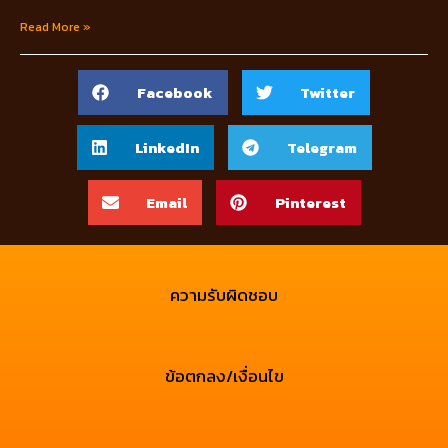
Read More »
Facebook
Twitter
LinkedIn
Telegram
Email
Pinterest
ความรับผิดชอบ
ข้อตกลง/เงื่อนไข