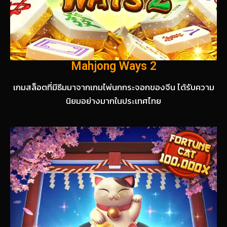
Mahjong Ways 2
เกมสล็อตที่มีธีมมาจากเกมไพ่นกกระจอกของจีน ได้รับความ
นิยมอย่างมากในประเทศไทย