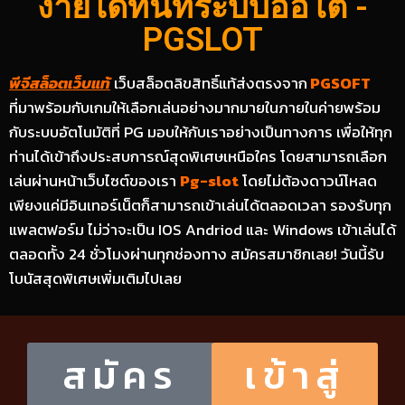
ง่ายได้ทันทีระบบออโต้ -
PGSLOT
พีจีสล็อตเว็บแท้
เว็บสล็อตลิขสิทธิ์แท้ส่งตรงจาก
PGSOFT
ที่มาพร้อมกับเกมให้เลือกเล่นอย่างมากมายในภายในค่ายพร้อม
กับระบบอัตโนมัติที่ PG มอบให้กับเราอย่างเป็นทางการ เพื่อให้ทุก
ท่านได้เข้าถึงประสบการณ์สุดพิเศษเหนือใคร โดยสามารถเลือก
เล่นผ่านหน้าเว็บไซต์ของเรา
Pg-slot
โดยไม่ต้องดาวน์โหลด
เพียงแค่มีอินเทอร์เน็ตก็สามารถเข้าเล่นได้ตลอดเวลา รองรับทุก
แพลตฟอร์ม ไม่ว่าจะเป็น IOS Andriod และ Windows เข้าเล่นได้
ตลอดทั้ง 24 ชั่วโมงผ่านทุกช่องทาง สมัครสมาชิกเลย! วันนี้รับ
โบนัสสุดพิเศษเพิ่มเติมไปเลย
สมัคร
เข้าสู่