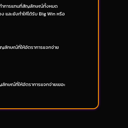
จะทำการแทนที่สัญลักษณ์ทั้งหมด
เอง และยังทำให้ได้รับ Big Win หรือ
ัญลักษณ์ที่ให้อัตราการแจกจ่าย
ญลักษณ์ที่ให้อัตราการแจกจ่ายเยอะ