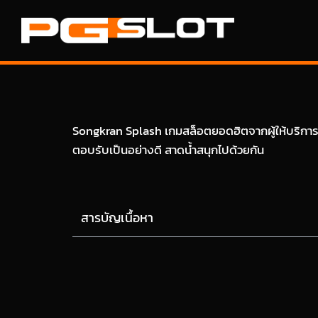
Songkran Splash เกมสล็อตยอดฮิตจากผู้ให้บริการ
ตอบรับเป็นอย่างดี สาดน้ำสนุกไปด้วยกัน
สารบัญเนื้อหา