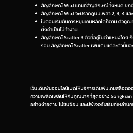
สัญลักษณ์ Wild แทนที่สัญลักษณ์ทั้งหมด ยกเ
สัญลักษณ์ Wild จะปรากฏบนเพลา 2, 3, 4 และ 5
ในตอนเริ่มต้นการหมุนเกมหลักใดก็ตาม ตัวคูณที่
ตั้งค่าเป็นไม่ทำงาน
สัญลักษณ์ Scatter 3 ตัวที่อยู่ในตำแหน่งใดๆ ก็
รอบ สัญลักษณ์ Scatter เพิ่มเติมแต่ละตัวนั้นจะ
เว็บเดิมพันออนไลน์เปิดให้บริการเดิมพันเกมสล็อตอ
ความเพลิดเพลินให้กับคุณมากที่สุดอย่าง Songkran 
อย่างง่ายดาย ไม่ซับซ้อน และมีฟีเจอร์เสริมที่เหล่า