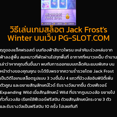
วิธีเล่นเกมสล็อต Jack Frost's
Winter บนเว็บ PG-SLOT.COM
ฤดูของแจ็คฟรอสต์ บนท้องฟ้าสีขาวโพรน เหล่าหิมะร่วงหล่นจาก
ฟ้าลงสู่พื้น ลมหนาวที่พัดผ่านไปทุกพื้นที่ อากาศที่หนาวเหน็บ ตำนาน
เล่าว่าหากคุณตื่นขึ้นมา พบกับการออกแบบเกล็ดหิมะแบบพิเศษ บน
หน้าต่างของคุณคุณ จะได้รับพรจากความร่ำรวยโดย Jack Frost
เป็นวิดีโอเกมสล็อตรูปแบบ 3 วงขึ้นไป 4 แถวที่มีวงล้ออินฟินิตี้เพิ่ม
ตัวคูณ และขยายสัญลักษณ์ไวด์ รับรางวัลมากขึ้น ด้วยฟีเจอร์
Expanding Wild เมื่อสัญลักษณ์ Wild ที่ปรากฏบนวงล้อ ขยายไป
ทั่วทั้งวงล้อ เรียกใช้ฟีเจอร์ฟรีสปิน ด้วยสัญลักษณ์กระจาย 3 ตัว
และรับรางวัลเป็นฟรีสปิน 10 ครั้ง ไปเลยทันที