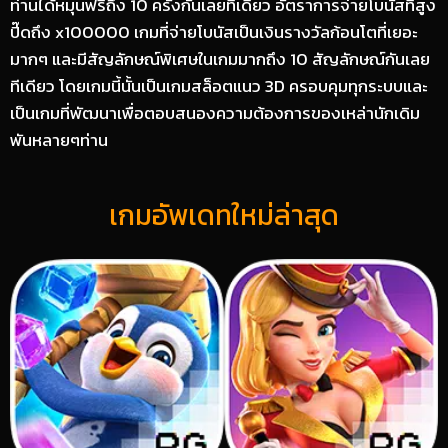
ท่านได้หมุนฟรีถึง 10 ครั้งกันเลยทีเดียว อัตราการจ่ายโบนัสที่สูง
ปี๊ดถึง x100000 เกมที่จ่ายโบนัสเป็นเงินรางวัลก้อนโตที่เยอะ
มากๆ และมีสัญลักษณ์พิเศษในเกมมากถึง 10 สัญลักษณ์กันเลย
ทีเดียว โดยเกมนี้นั้นเป็นเกมสล็อตแนว 3D ครอบคุมทุกระบบและ
เป็นเกมที่พัฒนาเพื่อตอบสนองความต้องการของเหล่านักเดิม
พันหลายๆท่าน
เกมอัพเดทใหม่ล่าสุด