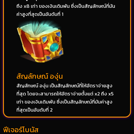
ถึง x8 เท่า ของเงินเดิมพัน ซึ่งเป็นสัญลักษณ์ที่มัน
ค่าสูงที่สุดเป็นอันดับที่ 1
สัญลักษณ์ องุ่น
สัญลักษณ์ องุ่น เป็นสัญลักษณ์ที่ให้อัตราจ่ายสูง
ที่สุด โดยจะสามารถให้อัตราจ่ายตั้งแต่ x2 ถึง x5
เท่า ของเงินเดิมพัน ซึ่งเป็นสัญลักษณ์ที่มันค่าสูง
ที่สุดเป็นอันดับที่ 2
ฟีเจอร์โบนัส