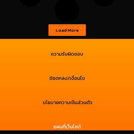
Load More
ความรับผิดชอบ
ข้อตกลง/เงื่อนไข
นโยบายความเป็นส่วนตัว
แผนที่เว็บไซต์