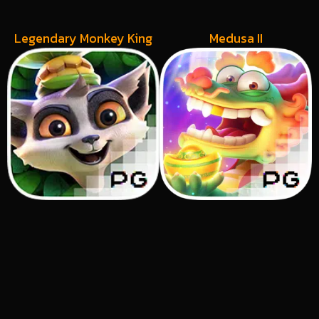
Legendary Monkey King
Medusa II