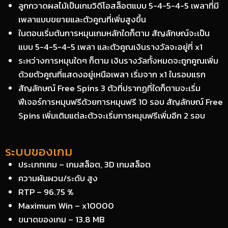
ลูกกวาดผลไม้เป็นเกมวิดีโอสล็อตแบบ 5-4-5-4-5 เพลาที่มี
เพลาแบบขยายและตัวคูณที่เพิ่มสูงขึ้น
ในตอนเริ่มต้นการหมุนเกมหลักใดก็ตาม สัญลักษณ์จะเป็น
แบบ 5-4-5-4-5 เพลา และตัวคูณเงินรางวัลจะอยู่ที่ x1
ระหว่างการหมุนใดๆ ก็ตาม เงินรางวัลทั้งหมดจะถูกคูณเพิ่ม
ด้วยตัวคูณที่แสดงอยู่เหนือเพลา เริ่มจาก x1 ในรอบแรก
สัญลักษณ์ Free Spins 3 ตัวที่ปรากฏที่ใดก็ตามจะเริ่ม
ฟีเจอร์การหมุนฟรีด้วยการหมุนฟรี 10 รอบ สัญลักษณ์ Free
Spins เพิ่มเติมแต่ละตัวจะเริ่มการหมุนฟรีเพิ่มอีก 2 รอบ
ระบบของเกม
ประเภทเกม – เกมสล็อต, 3D เกมสล็อต
ความผันผวน/ระดับ สูง
RTP – 96.75 %
Maximum Win – x10000
ขนาดของเกม – 13.8 MB