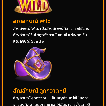
สัญลักษณ์ Wild
สัญลักษณ์ Wild เป็นสัญลักษณ์ที่สามารถใช้แทน
สัญลักษณ์อื่นได้ทุกตัวภายในเกมนี้ แต่จะยกเว้น
สัญลักษณ์ Scatter
สัญลักษณ์ ลูกกวาดหมี
สัญลักษณ์ ลูกกวาดหมี เป็นสัญลักษณ์ที่ให้อัตรา
จ่ายสูงที่สุด โดยจะสามารถให้อัตราจ่ายตั้งแต่ x3