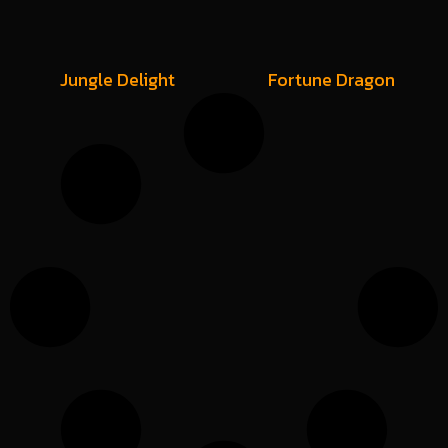
Jungle Delight
Fortune Dragon