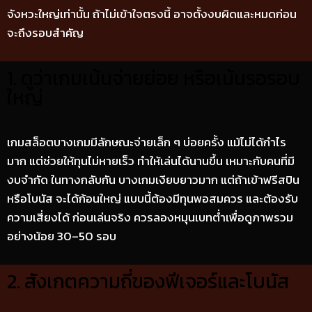
จังหวะใหญ่เท่านั้น ถ้าไม่เข้าใจตรงนี้ อาจตั้งงบผิดและหมดก่อน
จะถึงรอบสำคัญ
1. ดูว่าเกมเน้นจ่ายย่อย หรือเน้นรอรอบ
ใหญ่
เกมสล็อตบางเกมมีลักษณะจ่ายเล็ก ๆ บ่อยครั้ง แม้ไม่ได้กำไร
มาก แต่ช่วยให้ทุนไม่หายเร็ว ทำให้เล่นได้นานขึ้น เหมาะกับคนที่มี
งบจำกัด ในทางกลับกัน บางเกมเงียบยาวมาก แต่ถ้าเข้าฟรีสปิน
หรือโบนัส จะได้ก้อนใหญ่ แบบนี้ต้องมีทุนพอสมควร และต้องรับ
ความเสี่ยงได้ ก่อนเล่นจริง ควรลองหมุนเบทต่ำเพื่อดูภาพรวม
อย่างน้อย 30–50 รอบ
2. สังเกตความถี่ของฟีเจอร์และโบนัส