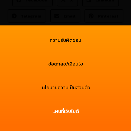
Telegram
Email
Pinterest
ความรับผิดชอบ
ข้อตกลง/เงื่อนไข
นโยบายความเป็นส่วนตัว
แผนที่เว็บไซต์