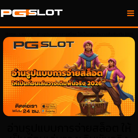
Home
-
บทความ
-
อ่านรูปแบบการจ่ายสล็อต ให้เป็นก่อนเล่นวางเดิมพันจริง 2026
อ่านรูปแบบการจ่ายสล็อต ให้