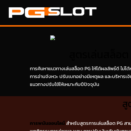
สูตรเล่นสล็อต 
การค้นหาแนวทางเล่นสล็อต PG ให้ได้ผลลัพธ์ดี ไม่ได้
การอ่านจังหวะ ปรับเบทอย่างมีเหตุผล และบริหารเงิ
แนวทางปรับใช้ให้เหมาะกับปีปัจจุบัน
สู
การพนันออนไลน์
สำหรับสูตรการเล่นสล็อต PG สายคุ