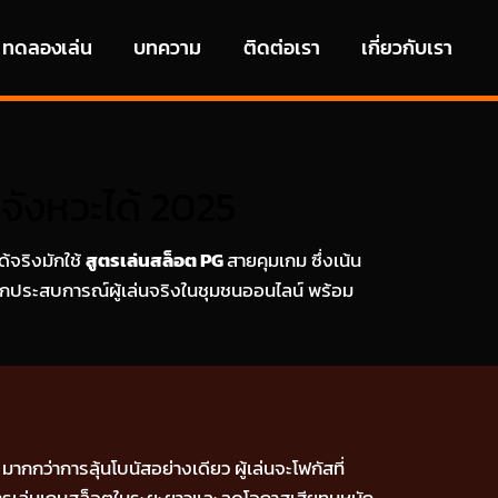
ทดลองเล่น
บทความ
ติดต่อเรา
เกี่ยวกับเรา
นจังหวะได้ 2025
ด้จริงมักใช้
สูตรเล่นสล็อต PG
สายคุมเกม ซึ่งเน้น
จากประสบการณ์ผู้เล่นจริงในชุมชนออนไลน์ พร้อม
กว่าการลุ้นโบนัสอย่างเดียว ผู้เล่นจะโฟกัสที่