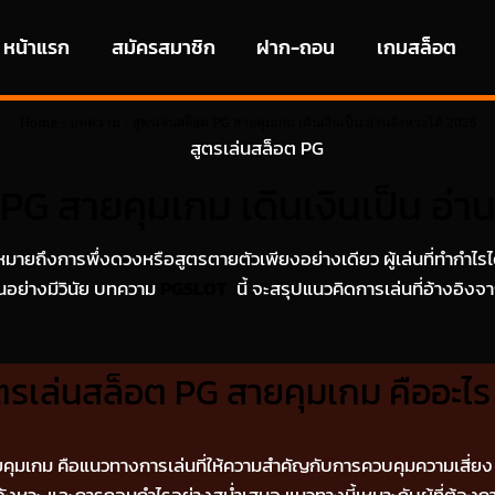
หน้าแรก
สมัครสมาชิก
ฝาก-ถอน
เกมสล็อต
Home
-
บทความ
-
สูตรเล่นสล็อต PG สายคุมเกม เดินเงินเป็น อ่านจังหวะได้ 2025
PG สายคุมเกม เดินเงินเป็น อ่า
หมายถึงการพึ่งดวงหรือสูตรตายตัวเพียงอย่างเดียว ผู้เล่นที่ทำกำไรไ
นอย่างมีวินัย บทความ
PGSLOT
นี้ จะสรุปแนวคิดการเล่นที่อ้างอิง
ตรเล่นสล็อต PG สายคุมเกม คืออะไร
มเกม คือแนวทางการเล่นที่ให้ความสำคัญกับการควบคุมความเสี่ยง มาก