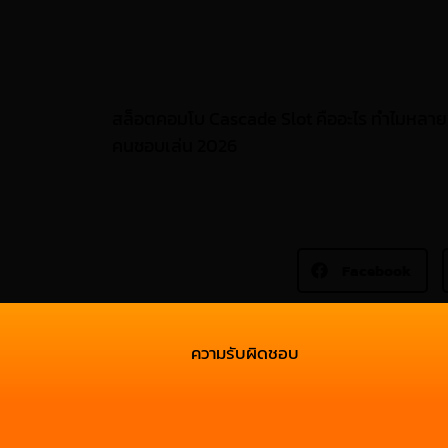
สล็อตคอมโบ Cascade Slot คืออะไร ทำไมหลาย
คนชอบเล่น 2026
Facebook
ความรับผิดชอบ