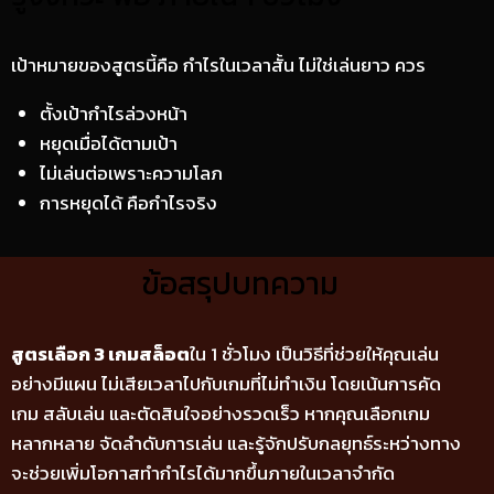
เป้าหมายของสูตรนี้คือ กำไรในเวลาสั้น ไม่ใช่เล่นยาว ควร
ตั้งเป้ากำไรล่วงหน้า
หยุดเมื่อได้ตามเป้า
ไม่เล่นต่อเพราะความโลภ
การหยุดได้ คือกำไรจริง
ข้อสรุปบทความ
สูตรเลือก 3 เกมสล็อต
ใน 1 ชั่วโมง เป็นวิธีที่ช่วยให้คุณเล่น
อย่างมีแผน ไม่เสียเวลาไปกับเกมที่ไม่ทำเงิน โดยเน้นการคัด
เกม สลับเล่น และตัดสินใจอย่างรวดเร็ว หากคุณเลือกเกม
หลากหลาย จัดลำดับการเล่น และรู้จักปรับกลยุทธ์ระหว่างทาง
จะช่วยเพิ่มโอกาสทำกำไรได้มากขึ้นภายในเวลาจำกัด