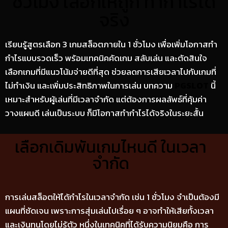
ชั่วโมง เลือกให้ถูก ทำกำไรได้
จริง
เรียนรู้สูตรเลือก 3 เกมสล็อตภายใน 1 ชั่วโมง เพื่อเพิ่มโอกาสทำ
กำไรแบบรวดเร็ว พร้อมเทคนิคคัดเกม สลับเล่น และตัดสินใจ
เลือกเกมที่มีแนวโน้มจ่ายดีที่สุด ช่วยลดการเสียเวลาไปกับเกมที่
ไม่ทำเงิน และเพิ่มประสิทธิภาพในการเล่น บทความ
PGSLOT
นี้
เหมาะสำหรับผู้เล่นที่มีเวลาจำกัด แต่ต้องการผลลัพธ์ที่คุ้มค่า
วางแผนดี เล่นเป็นระบบ ก็มีโอกาสทำกำไรได้จริงในระยะสั้น
เลือกเดิมพันเกมไหนดี ในเวลา
จำกัด
การเล่นสล็อตให้ได้กำไรในเวลาจำกัด เช่น 1 ชั่วโมง จำเป็นต้องมี
แผนที่ชัดเจน เพราะการสุ่มเล่นไปเรื่อย ๆ อาจทำให้เสียทั้งเวลา
และเงินทุนโดยไม่รู้ตัว หนึ่งในเทคนิคที่ได้รับความนิยมคือ การ