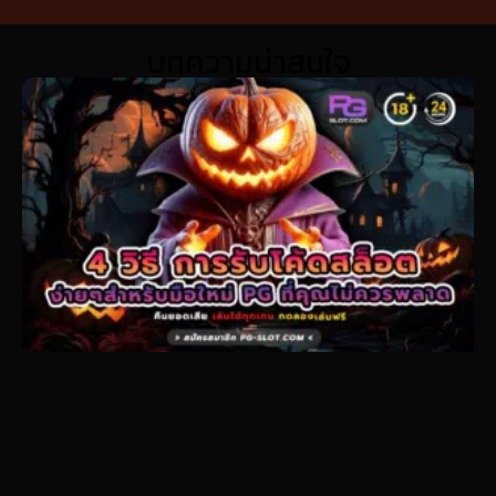
บทความน่าสนใจ