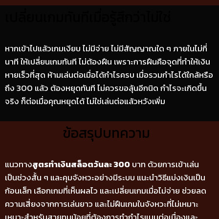
เปลี่ยนเกมทันทีเมื่อรู้สึกว่าไม่ใช่
หากเข้าไปแล้วเกมเงียบ ไม่มีจ่าย ไม่มีสัญญาณใด ๆ ภายในไม่กี่
นาที ให้เปลี่ยนเกมทันที ไม่ต้องฝืน เพราะการฝืนคือจุดที่ทำให้เงิน
หายเร็วที่สุด ห้ามเล่นต่อเมื่อได้กำไรครบ เมื่อรวมกำไรได้ใกล้หรือ
ถึง 300 แล้ว ต้องหยุดทันที ไม่ควรขอลุ้นอีกนิด กำไรจะเกิดขึ้น
จริง ก็ต่อเมื่อคุณหยุดได้ ไม่ใช่เล่นต่อแล้วหวังเพิ่ม
ข้อสรุปบทความ
แนวทาง
สูตรทำเงินสล็อตวันละ 300
บาท ด้วยการเข้าเล่น
เป็นช่วงสั้น ๆ และคุมจังหวะอย่างมีระบบ แนะนำวิธีแบ่งเงินเป็น
ก้อนเล็ก เลือกเกมที่เห็นผลไว และเปลี่ยนเกมเมื่อไม่จ่าย ช่วยลด
ความเสี่ยงจากการเล่นยาว และไม่ฝืนเกมในจังหวะที่ไม่เหมาะ
เหมาะสำหรับสายทุนน้อยที่ต้องการทำกำไรแบบต่อเนื่องและ