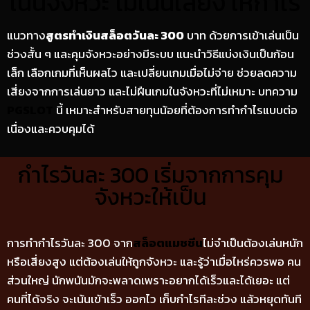
เน้นจังหวะ ไม่เน้นเสี่ยง ให้กำไร
แนวทาง
สูตรทำเงินสล็อตวันละ 300
บาท ด้วยการเข้าเล่นเป็น
ช่วงสั้น ๆ และคุมจังหวะอย่างมีระบบ แนะนำวิธีแบ่งเงินเป็นก้อน
เล็ก เลือกเกมที่เห็นผลไว และเปลี่ยนเกมเมื่อไม่จ่าย ช่วยลดความ
เสี่ยงจากการเล่นยาว และไม่ฝืนเกมในจังหวะที่ไม่เหมาะ บทความ
PGSLOT
นี้ เหมาะสำหรับสายทุนน้อยที่ต้องการทำกำไรแบบต่อ
เนื่องและควบคุมได้
กำไรวันละ 300 เริ่มจากการคุม
จังหวะให้เป็น
การทำกำไรวันละ 300 จาก
สล็อตแมชชีน
ไม่จำเป็นต้องเล่นหนัก
หรือเสี่ยงสูง แต่ต้องเล่นให้ถูกจังหวะ และรู้ว่าเมื่อไหร่ควรพอ คน
ส่วนใหญ่ นักพนันมักจะพลาดเพราะอยากได้เร็วและได้เยอะ แต่
คนที่ได้จริง จะเน้นเข้าเร็ว ออกไว เก็บกำไรทีละช่วง แล้วหยุดทันที