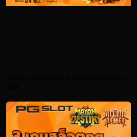
เกมสล็อตโบนัสซื้อคุ้มไหม เล่นแบบไหนดี ทำกำไรได้จริง
2026