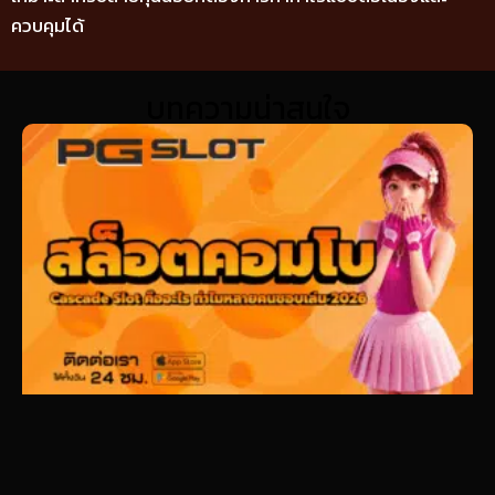
ควบคุมได้
บทความน่าสนใจ