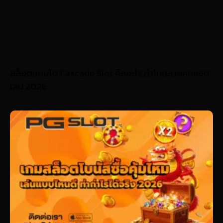
สล็อตคอมโบ Cascade Slot คืออะไร ทำไมหลายคนชอบ
เล่น 2026