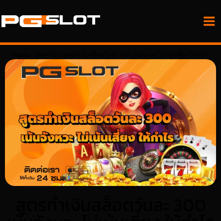
Home
-
บทความ
-
สูตรทำเงินสล็อตวันละ 300 เน้นจังหวะ ไม่เน้นเสี่ยง ให้กำไร
สูตรทำเงินสล็อตวันละ 300