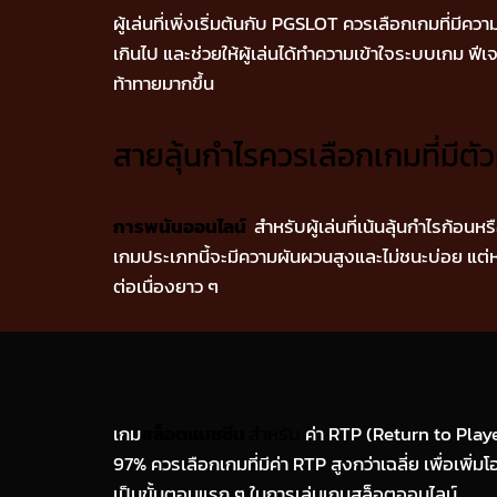
ผู้เล่นที่เพิ่งเริ่มต้นกับ PGSLOT ควรเลือกเกมที่ม
เกินไป และช่วยให้ผู้เล่นได้ทำความเข้าใจระบบเกม 
ท้าทายมากขึ้น
สายลุ้นกำไรควรเลือกเกมที่มีตั
การพนันออนไลน์
สำหรับผู้เล่นที่เน้นลุ้นกำไรก้อ
เกมประเภทนี้จะมีความผันผวนสูงและไม่ชนะบ่อย แต่หา
ต่อเนื่องยาว ๆ
เกม
สล็อตแมชชีน
สำหรับ
ค่า RTP (Return to Playe
97% ควรเลือกเกมที่มีค่า RTP สูงกว่าเฉลี่ย เพื่อเพิ่
เป็นขั้นตอนแรก ๆ ในการเล่นเกมสล็อตออนไลน์