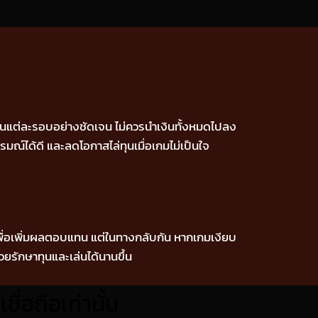
แต่ละรอบอย่างชัดเจน ไม่ควรนำเงินทั้งหมดไปลง
มณ์ได้ดี และลดโอกาสไล่ทุนเมื่อเกมไม่เป็นใจ
ยเพื่อเพิ่มผลตอบแทน แต่ในทางกลับกัน หากเกมเงียบ
ยรักษาทุนและเล่นได้นานขึ้น
ชื่อถือเท่านั้น