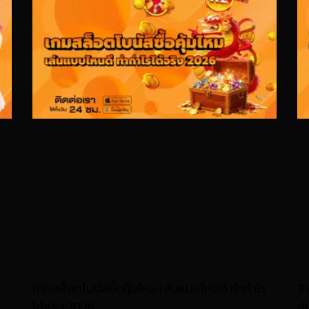
เกมสล็อตโบนัสซื้อคุ้มไหม เล่นแบบไหนดี ทำกำไร
3 
ได้จริง 2026
กั