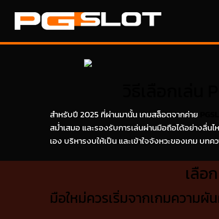
วิธีเลือกเล่น
สำหรับปี 2025 ที่ผ่านมานั้น เกมสล็อตจากค่าย
PGS
สม่ำเสมอ และรองรับการเล่นผ่านมือถือได้อย่างลื่นไหลอ
เอง บริหารงบให้เป็น และเข้าใจจังหวะของเกม บทคว
เลือ
มือใหม่ควรเริ่มจากเกมความผั