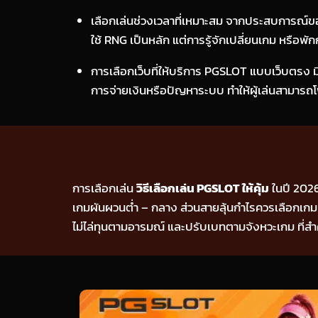
เลือกเล่นช่วงเวลาที่เหมาะสม จากประสบการณ์ของผ
ใช้ RNG เป็นหลัก แต่การรู้จักเปลี่ยนเกม หรือพ
การเลือกเว็บที่ให้บริการ PGSLOT แบบเว็บตรง มี
การจ่ายเงินหรือปัญหาระบบ ทำให้ผู้เล่นสามารถโ
การเลือกเล่น
วิธีเลือกเล่น PGSLOT ให้คุ้ม
ในปี 2026
เกมผันผวนต่ำ – กลาง ส่วนสายลุ้นกำไรควรเลือกเกมท
ไม่ไล่ทุนตามอารมณ์ และปรับเบทตามจังหวะเกม ที่สำคัญ