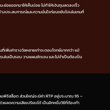
ชนะย่อยออกมาให้เห็นบ่อย ไม่ทำให้เงินทุนลดลงเร็ว
ร้างประสบการณ์และความมั่นใจก่อนขยับไปเล่นเกมที่
นที่เพิ่มค่ารางวัลหลายเท่าจะตอบโจทย์มากกว่า แม้
ารเล่นเป็นรอบ วางแผนชัดเจน และไม่จำเป็นต้องปั่น
 เกมพีจีสล็อต ส่วนใหญ่จะมีค่า RTP อยู่ประมาณ 95 –
ช่วยลดความเสียเปรียบได้ เป็นอีกหนึ่งวิธีที่ต้องทำ