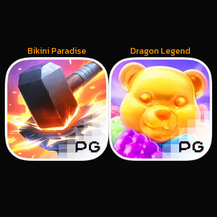
Bikini Paradise
Dragon Legend