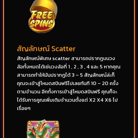
สัญลักษณ์ Scatter
สัญลักษณ์พิเศษ scatter สามารถปรากฏบนวง
ล้อทั้งหมดได้เช่นวงล้อที่ 1 , 2 , 3 , 4 และ 5 หากคุณ
สามารถทำให้มันปรากฏได้ 3 – 5 สัญลักษณ์ล่ะก็
คุณจะเข้าสู่โหมดสปินฟรีไปเลยทันที 10 – 20 ครั้ง
ตามจำนวน อีกทั้งการเข้าสู่โหมดสปินฟรี คุณก็จะ
ได้รับการคูณเพิ่มเติมจำนวนตั้งแต่ X2 X4 X6 ไป
เรื่อยๆ