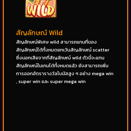
สัญลักษณ์ Wild
สัญลักษณ์พิเศษ wild สามารถแทนที่ของ
สัญลักษณ์ได้ทั้งหมดยกเว้นสัญลักษณ์ scatter
ซึ่งนอกเสียจากที่สัญลักษณ์ wild ตัวนี้จะแทน
สัญลักษณ์ในเกมได้ทั้งหมดแล้ว ยังสามารถเพิ่ม
การออกอัตรารางวัลโบนัสสูง ๆ อย่าง mega win
, super win และ super mega win