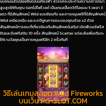
บนโคมแล้วปล่อยขึ้นไปบนท้องฟ้า สวรรค์จะประทานความปรารถนา
สูงสุดให้กับคุณ ดอกไม้ไฟไวลด์ เป็นเกมสล็อตวิดีโอแบบ 5 เพลา 3
แถว ที่มีสัญลักษณ์ Wild แบบซ้อนทับ และการหมุนฟรีที่มีสัญลักษณ์
Wild เหนียวหนึบ และจะทวีคูณการชนะของคุณด้วย x2 ด้วย
สัญลักษณ์การชนะที่เกี่ยวข้องกับสัญลักษณ์เสริม! เปิดฟีเจอร์ฟรีส
ปินและรับฟรีสปิน 10 ครั้ง สัญลักษณ์ Scatter แต่ละอันเพิ่มเติมจะ
ให้รางวัลคุณเป็นการหมุนฟรีอีก 2 ครั้งทันที
วิธีเล่นเกมสล็อต Wild Fireworks
บนเว็บ PG-SLOT.COM