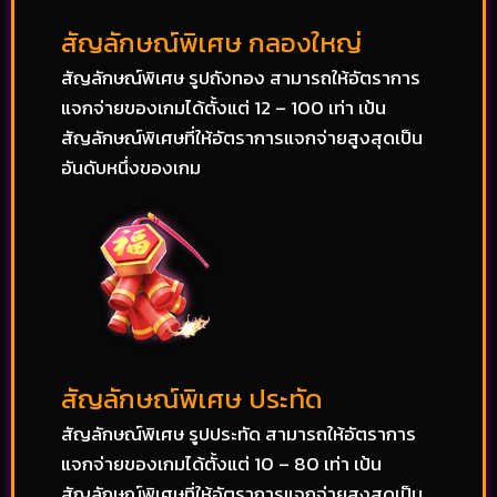
สัญลักษณ์พิเศษ กลองใหญ่
สัญลักษณ์พิเศษ รูปถังทอง สามารถให้อัตราการ
แจกจ่ายของเกมได้ตั้งแต่ 12 – 100 เท่า เป้น
สัญลักษณ์พิเศษที่ให้อัตราการแจกจ่ายสูงสุดเป็น
อันดับหนึ่งของเกม
สัญลักษณ์พิเศษ ประทัด
สัญลักษณ์พิเศษ รูปประทัด สามารถให้อัตราการ
แจกจ่ายของเกมได้ตั้งแต่ 10 – 80 เท่า เป้น
สัญลักษณ์พิเศษที่ให้อัตราการแจกจ่ายสูงสุดเป็น