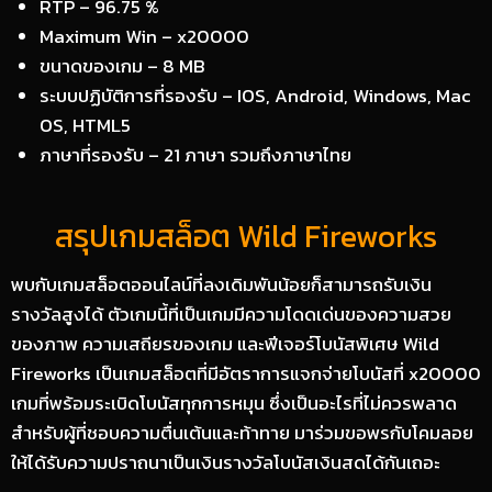
RTP – 96.75 %
Maximum Win – x20000
ขนาดของเกม – 8 MB
ระบบปฏิบัติการที่รองรับ – IOS, Android, Windows, Mac
OS, HTML5
ภาษาที่รองรับ – 21 ภาษา รวมถึงภาษาไทย
สรุปเกมสล็อต Wild Fireworks
พบกับเกมสล็อตออนไลน์ที่ลงเดิมพันน้อยก็สามารถรับเงิน
รางวัลสูงได้ ตัวเกมนี้ที่เป็นเกมมีความโดดเด่นของความสวย
ของภาพ ความเสถียรของเกม และฟีเจอร์โบนัสพิเศษ Wild
Fireworks เป็นเกมสล็อตที่มีอัตราการแจกจ่ายโบนัสที่ x20000
เกมที่พร้อมระเบิดโบนัสทุกการหมุน ซึ่งเป็นอะไรที่ไม่ควรพลาด
สำหรับผู้ที่ชอบความตื่นเต้นและท้าทาย มาร่วมขอพรกับโคมลอย
ให้ได้รับความปราถนาเป็นเงินรางวัลโบนัสเงินสดได้กันเถอะ