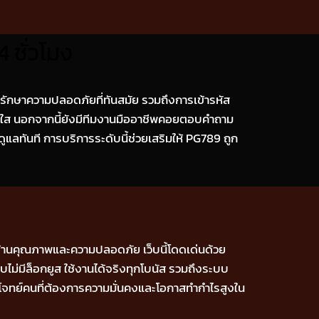
 ชั่วโมง
ะบบรักษาความปลอดภัยที่ทันสมัย รวมถึงการเข้ารหัส
งใส นอกจากนี้ยังมีทีมงานมืออาชีพคอยตอบคำถาม
รดูแลทันที การบริการระดับนี้ช่วยเสริมให้ PG789 ถูก
งด้านคุณภาพและความปลอดภัย เว็บนี้โดดเด่นด้วย
บไม่มีล็อกยูส ใช้งานได้จริงทุกโบนัส รวมถึงระบบ
อบโจทย์คนที่ต้องการความมั่นคงและโอกาสทำกำไรสูงใน