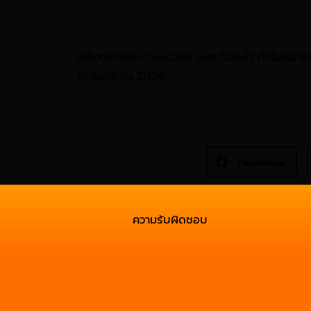
สล็อตคอมโบ Cascade Slot คืออะไร ทำไมหลาย
คนชอบเล่น 2026
Facebook
ความรับผิดชอบ