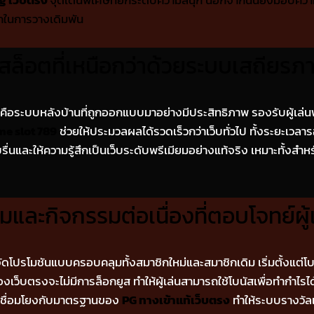
g เว็บตรง
จุดเด่นพิเศษที่ยกระดับความสนุก นอกจากนั้นยัง
มอบความ
ากในการวางเดิมพัน
สล็อตที่เหนือกว่าด้วยระบบเสถียร
ม คือระบบหลังบ้านที่ถูกออกแบบมาอย่างมีประสิทธิภาพ รองรับผู้เล่
me slot 789
ช่วยให้ประมวลผลได้รวดเร็วกว่าเว็บทั่วไป ทั้งระยะเวลาร
าบรื่นและให้ความรู้สึกเป็นเว็บระดับพรีเมียมอย่างแท้จริง เหมาะทั้งสำห
้มและกิจกรรมต่อเนื่องที่ตอบโจทย์ผู้เ
จัดโปรโมชันแบบครอบคลุมทั้งสมาชิกใหม่และสมาชิกเดิม เริ่มตั้งแต่
ว็บตรงจะไม่มีการล็อกยูส ทำให้ผู้เล่นสามารถใช้โบนัสเพื่อทำกำไรไ
งเชื่อมโยงกับมาตรฐานของ
PG ทางเข้าแท้เว็บตรง
ทำให้ระบบรางวัลแ