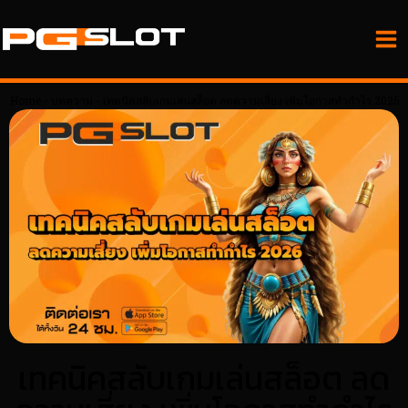
Home
-
บทความ
-
เทคนิคสลับเกมเล่นสล็อต ลดความเสี่ยง เพิ่มโอกาสทำกำไร 2026
เทคนิคสลับเกมเล่นสล็อต ลด