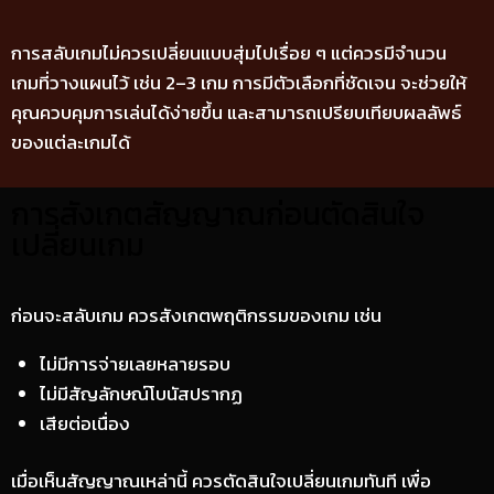
การสลับเกมไม่ควรเปลี่ยนแบบสุ่มไปเรื่อย ๆ แต่ควรมีจำนวน
เกมที่วางแผนไว้ เช่น 2–3 เกม การมีตัวเลือกที่ชัดเจน จะช่วยให้
คุณควบคุมการเล่นได้ง่ายขึ้น และสามารถเปรียบเทียบผลลัพธ์
ของแต่ละเกมได้
การสังเกตสัญญาณก่อนตัดสินใจ
เปลี่ยนเกม
ก่อนจะสลับเกม ควรสังเกตพฤติกรรมของเกม เช่น
ไม่มีการจ่ายเลยหลายรอบ
ไม่มีสัญลักษณ์โบนัสปรากฏ
เสียต่อเนื่อง
เมื่อเห็นสัญญาณเหล่านี้ ควรตัดสินใจเปลี่ยนเกมทันที เพื่อ