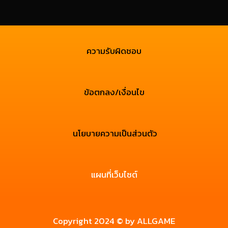
ความรับผิดชอบ
ข้อตกลง/เงื่อนไข
นโยบายความเป็นส่วนตัว
แผนที่เว็บไซต์
Copyright 2024 © by ALLGAME