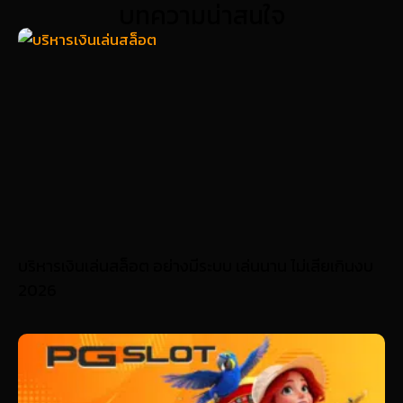
บทความน่าสนใจ
บริหารเงินเล่นสล็อต อย่างมีระบบ เล่นนาน ไม่เสียเกินงบ
2026