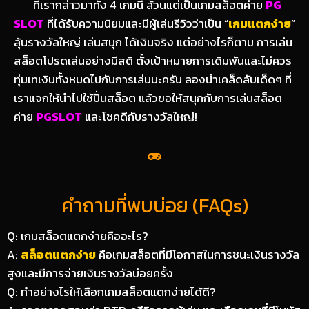
ที่เรากล่าวมาทั้ง 4 เกมนี้ ล้วนแต่เป็นเกมสล็อตค่าย
PG
SLOT
ที่ได้รับความนิยมและมีผู้เล่นรีวิวว่าเป็น “
เกมแตกง่าย
”
ลุ้นรางวัลใหญ่ เล่นสนุก ได้เงินจริง แต่อย่างไรก็ตาม การเล่น
สล็อตโปรดเล่นอย่างมีสติ ตั้งเป้าหมายการเดิมพันและไม่ควร
ทุ่มเทเงินทั้งหมดไปกับการเล่นนะครับ ลองนำเคล็ดลับเด็ดๆ ที่
เราแจกให้นำไปใช้ปั่นสล็อต แล้วขอให้สนุกกับการเล่นสล็อต
ค่าย
PGSLOT
และโชคดีกับรางวัลใหญ่!
คำถามที่พบบ่อย (FAQs)
Q: เกมสล็อตแตกง่ายคืออะไร?
A:
สล็อตแตกง่าย
คือเกมสล็อตที่มีโอกาสในการชนะเงินรางวัล
สูงและมีการจ่ายเงินรางวัลบ่อยครั้ง
Q: ทำอย่างไรให้เลือกเกมสล็อตแตกง่ายได้ดี?