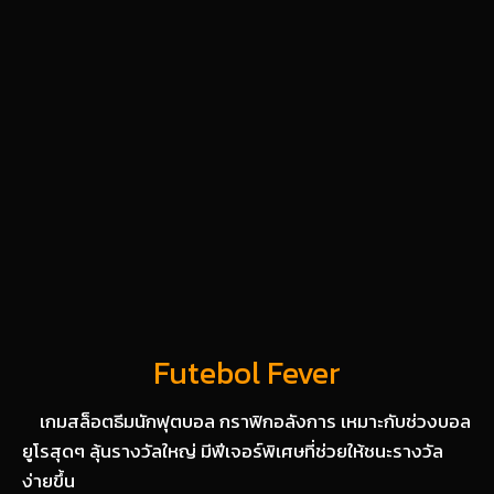
Futebol Fever
เกมสล็อตธีมนักฟุตบอล กราฟิกอลังการ เหมาะกับช่วงบอล
ยูโรสุดๆ ลุ้นรางวัลใหญ่ มีฟีเจอร์พิเศษที่ช่วยให้ชนะรางวัล
ง่ายขึ้น