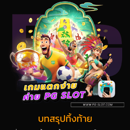
บทสรุปทิ้งท้าย