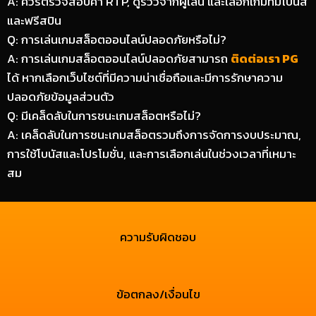
A: ควรตรวจสอบค่า RTP, ดูรีวิวจากผู้เล่น และเลือกเกมที่มีโบนัส
และฟรีสปิน
Q: การเล่นเกมสล็อตออนไลน์ปลอดภัยหรือไม่?
A: การเล่นเกมสล็อตออนไลน์ปลอดภัยสามารถ
ติดต่อเรา PG
ได้ หากเลือกเว็บไซต์ที่มีความน่าเชื่อถือและมีการรักษาความ
ปลอดภัยข้อมูลส่วนตัว
Q: มีเคล็ดลับในการชนะเกมสล็อตหรือไม่?
A: เคล็ดลับในการชนะเกมสล็อตรวมถึงการจัดการงบประมาณ,
การใช้โบนัสและโปรโมชั่น, และการเลือกเล่นในช่วงเวลาที่เหมาะ
สม
ความรับผิดชอบ
ข้อตกลง/เงื่อนไข