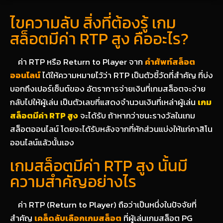
ไขความลับ สิ่งที่ต้องรู้ เกม
สล็อตมีค่า RTP สูง คืออะไร?
ค่า RTP หรือ Return to Player จาก
คำศัพท์สล็อต
ออนไลน์
ได้ให้ความหมายไว้ว่า RTP
เป็นตัวชี้วัดที่สำคัญ ที่บ่ง
บอกถึงเปอร์เซ็นต์ของ อัตราการจ่ายเงินที่เกมสล็อตจะจ่าย
กลับไปให้ผู้เล่น เป็นตัวเลขที่แสดงจำนวนเงินที่เหล่าผู้เล่น
เกม
สล็อตมีค่า RTP สูง
จะได้รับ ถ้าหากว่าชนะรางวัลในเกม
สล็อตออนไลน์ โดยจะได้รับหลังจากที่หักส่วนแบ่งให้แก่คาสิโน
ออนไลน์แล้วนั้นเอง
เกมสล็อตมีค่า RTP สูง นั้นมี
ความสำคัญอย่างไร
ค่า RTP (Return to Player) ถือว่าเป็นหนึ่งในปัจจัยที่
สำคัญ
เคล็ดลับเลือกเกมสล็อต
ที่ผู้เล่นเกมสล็อต PG