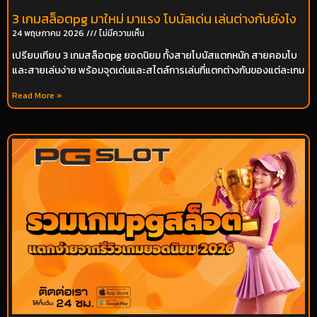
3 เกมสล็อตpg มาใหม่ มาแรง โบนัสเด่น เล่นต่างกันยังไง
24 พฤษภาคม 2026
ไม่มีความเห็น
เปรียบเทียบ 3 เกมสล็อตpg ยอดนิยม ทั้งสายโบนัสแตกหนัก สายคอมโบ
และสายเล่นง่าย พร้อมจุดเด่นและสไตล์การเล่นที่แตกต่างกันของแต่ละเกม
Read More »