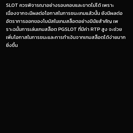
SLOT ควรพิจารณาอย่างรอบคอบและขาดไม่ได้ เพราะ
เนื่องจากจะมีผลต่อโอกาสในการชนะเกมแล้วนั้น ยังมีผลต่อ
อัตราการออกของโบนัสในเกมสล็อตอย่างมีนัยสำคัญ เพ
ราะฉนั้นการเล่นเกมสล็อต PGSLOT ที่มีค่า RTP สูง จะช่วย
เพิ่มโอกาสในการชนะและการทำเงินจากเกมสล็อตได้ง่ายมาก
ยิ่งขึ้น