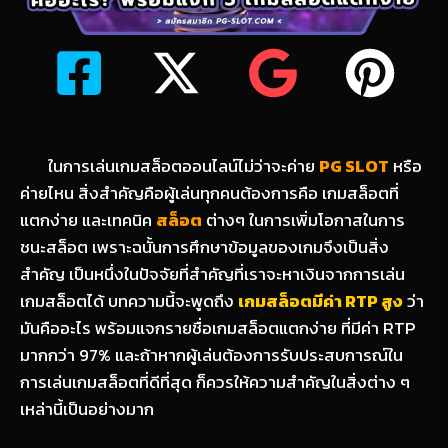
ในการเล่นเกมสล็อตออนไลน์ไม่ว่าจะค่าย
PG SLOT
หรือ
ค่ายไหน สิ่งสำคัญคือผู้เล่นทุกคนต้องการคือ เกมสล็อตที่
แตกง่าย และเทคนิค
สล็อต
ต่างๆ ในการเพิ่มโอกาสในการ
ชนะสล็อต เพราะฉนั้นการศึกษาข้อมูลของเกมจึงเป็นสิ่ง
สำคัญ เป็นหนึ่งในปัจจัยที่สำคัญที่เราจะหาเงินจากการเล่น
เกมสล็อตได้ บทความนี้จะพูดถึง
เกมสล็อตมีค่า RTP สูง
ว่า
มันคืออะไร พร้อมแจกรายชื่อเกมสล็อตแตกง่าย ที่มีค่า RTP
มากกว่า 97% และถ้าหากผู้เล่นต้องการรับประสบการณ์ใน
การเล่นเกมสล็อตที่ดีที่สุด ก็ควรให้ความสำคัญในสิ่งต่าง ๆ
เหล่านี้เป็นอย่างมาก