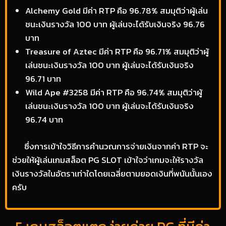
Alchemy Gold มีค่า RTP คือ 96.78% สมมุติว่าผู้เล่น
ชนะเงินรางวัล 100 บาท ผู้เล่นจะได้รับเงินจริง 96.76
บาท
Treasure of Aztec มีค่า RTP คือ 96.71% สมมุติว่าผู้
เล่นชนะเงินรางวัล 100 บาท ผู้เล่นจะได้รับเงินจริง
96.71 บาท
Wild Ape #3258 มีค่า RTP คือ 96.74% สมมุติว่าผู้
เล่นชนะเงินรางวัล 100 บาท ผู้เล่นจะได้รับเงินจริง
96.74 บาท
ซึ่งการเข้าใจวิธีการคำนวณการจ่ายเงินจากค่า RTP จะ
ช่วยให้ผู้เล่นเกมสล็อต PG SLOT เข้าใจว่าเกมจะให้รางวัล
เงินรางวัลในอัตราเท่าใดโดยเฉลี่ยตามยอดเงินที่พนันนั้นเอง
ครับ