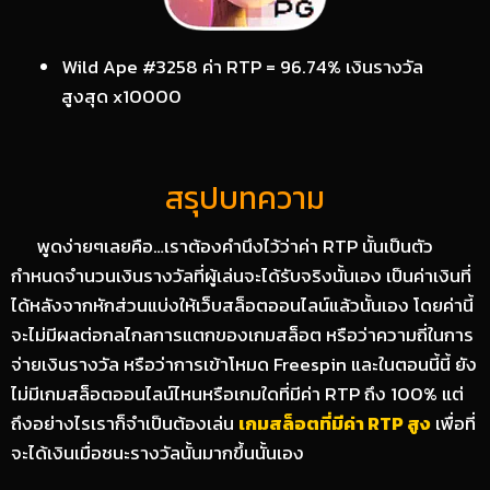
Wild Ape #3258 ค่า RTP = 96.74% เงินรางวัล
สูงสุด x10000
สรุปบทความ
พูดง่ายๆเลยคือ…เราต้องคำนึงไว้ว่าค่า RTP นั้นเป็นตัว
กำหนดจำนวนเงินรางวัลที่ผู้เล่นจะได้รับจริงนั้นเอง เป็นค่าเงินที่
ได้หลังจากหักส่วนแบ่งให้เว็บสล็อตออนไลน์แล้วนั้นเอง โดยค่านี้
จะไม่มีผลต่อกลไกลการแตกของเกมสล็อต หรือว่าความถี่ในการ
จ่ายเงินรางวัล หรือว่าการเข้าโหมด Freespin และในตอนนี้นี้ ยัง
ไม่มีเกมสล็อตออนไลน์ไหนหรือเกมใดที่มีค่า RTP ถึง 100% แต่
ถึงอย่างไรเราก็จำเป็นต้องเล่น
เกมสล็อตที่มีค่า RTP สูง
เพื่อที่
จะได้เงินเมื่อชนะรางวัลนั้นมากขึ้นนั้นเอง