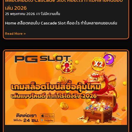
เล่น 2026
25 พฤษภาคม 2026
ไม่มีความเห็น
Home สล็อตคอมโบ Cascade Slot คืออะไร ทำไมหลายคนชอบเล่น
Read More »