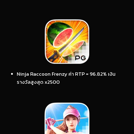
Ninja Raccoon Frenzy ค่า RTP = 96.82% เงิน
รางวัลสูงสุด x2500