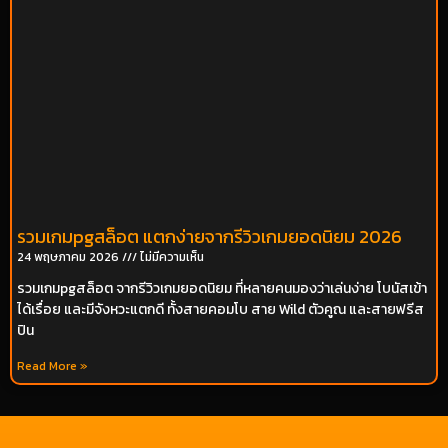
รวมเกมpgสล็อต แตกง่ายจากรีวิวเกมยอดนิยม 2026
24 พฤษภาคม 2026
ไม่มีความเห็น
รวมเกมpgสล็อต จากรีวิวเกมยอดนิยม ที่หลายคนมองว่าเล่นง่าย โบนัสเข้า
ได้เรื่อย และมีจังหวะแตกดี ทั้งสายคอมโบ สาย Wild ตัวคูณ และสายฟรีส
ปิน
Read More »