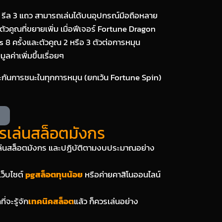
 รีล 3 แถว สามารถเล่นได้บนอุปกรณ์มือถือหลาย
ัวคูณที่ขยายเพิ่ม เมื่อฟีเจอร์ Fortune Dragon
ns 8 ครั้งและตัวคูณ 2 หรือ 3 ตัวต่อการหมุน
มูลค่าเพิ่มขึ้นเรื่อยๆ
ะกันการชนะในทุกการหมุน (ยกเว้น Fortune Spin)
รเล่นสล็อตมังกร
ล่นสล็อตมังกร และปฏิบัติตามงบประมาณอย่าง
เว็บไซต์
pgสล็อตทุนน้อย
หรือค่ายคาสิโนออนไลน์
่จะรู้จัก
เทคนิคสล็อต
แล้ว ก็ควรเล่นอย่าง