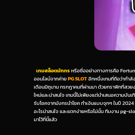
เกมสล็อตมักกร
หรือชื่ออย่างทางการคือ Fortu
ออนไลน์จากค่าย
PG SLOT
อีกหนึ่งเกมที่ถือว่ากำล
เดือนมิถุนาน กรกฎาคมที่ผ่านมา ด้วยกราฟิกที่สว
ใหม่และน่าสนใจ เกมนี้ไม่เพียงแต่นำเสนอความบันเทิ
รับโชคจากมังกรนำโชค ทำเงินแบบจุกๆ ในปี 2024 นี
อะไรน่าสนใจ และแตกง่ายหรือไม่นั้น ทีมงาน pg-s
มาไว้ที่นี้แล้ว