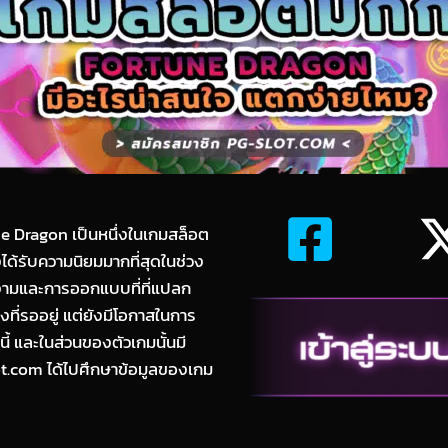
ne Dragon เป็นหนึ่งในเกมสล็อต
ังได้รับความนิยมมากที่สุดในช่วง
ยงามและการออกแบบที่ที่แปลก
งที่รออยู่ แต่ยังมีโอกาสในการ
้ และในส่วนของตัวเกมนั้นมี
lot.com ได้ไปศึกษาข้อมูลของเกม