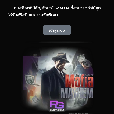
เกมสล็อตที่มีสัญลักษณ์ Scatter ที่สามารถทำให้คุณ
ได้รับฟรีสปินและรางวัลพิเศษ
เข้าสู่ระบบ