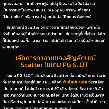
กุญแจดอกสำคัญที่จะพาผู้เล่นไปสู่ฟีเจอร์ฟรีสปิน ไม่ว่าจะ
เป็นการเปิดโหมดฟรีสปิน (Free Spin) การเพิ่มตัวคูณ
(Multiplier) หรือการเข้าสู่เกมโบนัส (Bonus Games)
สัญลักษณ์ Scatter จะกต่างจากสัญลักษณ์อื่นๆ เพราะไม่
จำเป็นต้องอยู่ในไลน์การชนะที่กำหนด แค่ปรากฏขึ้นที่ตำแหน่งใด
ก็ได้บนหน้าจอก็สามารถทำงานได้ทันที เรียกได้ว่าเป็นสัญลักณ์ที่
พิเศษสุดๆ
หลักการทำงานของสัญลักษณ์
Scatter ในเกม PG SLOT
ในเกม PG SLOT สัญลักษณ์ Scatter นั้น จะมีหลักการทำงาน
ที่หลากหลายขึ้นอยู่กับเกม PG สล็อต
เว็บใหม่น่าเล่น
ที่เราเลือก
เล่น โดยปกติทั่วไปแล้ว หากเราได้รับสัญลักษณ์ Scatter 3 อัน
หรือมากกว่านั้นบนหน้าจอเกมสล็อต เราจะได้รับรางวัลเป็นฟรีส
ปิน หรือเข้าสู่โหมดโบนัสพิเศษ และแต่ละเกมจะมีการตั้งค่าที่แตก
ต่างกัน ซึ่งอาจมีรายละเอียดหยิบย่อยดังนี้