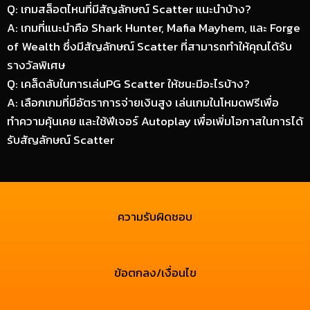
Q: เกมสล็อตไหนที่มีสัญลักษณ์ Scatter แนะนำบ้าง?
A: เกมที่แนะนำคือ Shark Hunter, Mafia Mayhem, และ Forge
of Wealth ซึ่งมีสัญลักษณ์ Scatter ที่สามารถทำให้คุณได้รับ
รางวัลพิเศษ
Q: เคล็ดลับในการเล่นPG Scatter ให้ชนะมีอะไรบ้าง?
A: เลือกเกมที่มีอัตราการจ่ายเงินสูง เล่นเกมในโหมดฟรีเพื่อ
ทำความคุ้นเคย และใช้ฟีเจอร์ Autoplay เพื่อเพิ่มโอกาสในการได้
รับสัญลักษณ์ Scatter
ความรับผิดชอบ
ข้อตกลง/เงื่อนไข