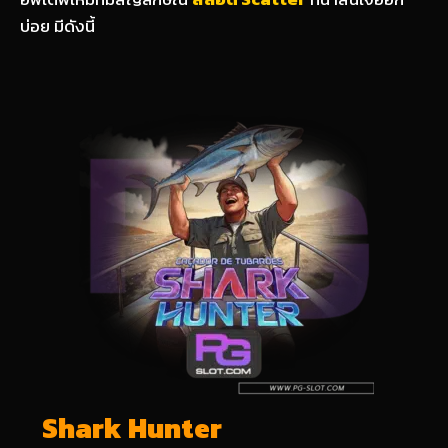
บ่อย มีดังนี้
Shark Hunter