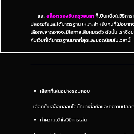
และ
สล็อต รองรับทรูวอเลท
ก็เป็นหนึ่งในวิธีก
ปลอดภัยและได้มาตรฐาน เหมาะสำหรับคนที่ไม่อยากจะเ
เลือกพลาดอาจจะมีโอกาสเสียหมดตัว ดังนั้น เราจึงข
กับเว็บที่ได้มาตรฐานมากที่สุดและยอดนิยมในเวลานี้!
เลือกที่เล่นอย่างรอบคอบ
เลือกเว็บสล็อตออนไลน์ที่น่าเชื่อถือและมีความปล
ทำความเข้าใจวิธีการเล่น