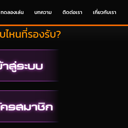
ทดลองเล่น
บทความ
ติดต่อเรา
เกี่ยวกับเรา
็บไหนที่รองรับ?