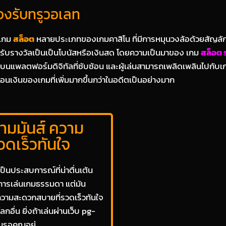
องรับทรูวอเลท
นเกม
สล็อต
หลายประเภทของเกมคาสิโน ที่มีการหมุนวงล้อด้วยสัญลัก
ารถรับรางวัลเป็นเป็นโบนัสหรือเงินสด โดยความเป็นมาของ เกม
สล็อต 
้บนแพลตฟอร์มดิจิทัลที่ซับซ้อน และผู้เล่นสามารถเพลิดเพลินไปกับเ
งินของเกมที่เพิ่มมากขึ้นกว่าในอดีตเป็นอย่างมาก
ามมันส์ ความ
ดเร็วทันใจ
็นประสบการณ์ที่น่าตื่นเต้น
ยงการเล่นเกมธรรมดา แต่มัน
ความสะดวกสบายที่รวดเร็วทันใจ
กอื่น ยิ่งถ้าเล่นผ่านเว็บ pg-
นรอคุณอยู่