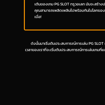
เต้นของเกม PG SLOT ทรูวอเลท มันจะสร้างปร
คุณสามารถเพลิดเพลินไปพร้อมกันในโลกของการ
เบื่อ!
ดังนั้นมาเริ่มต้นประสบการณ์การเล่น PG SLOT
เวลาของเราที่จะเริ่มต้นประสบการณ์การเล่นเกมที่