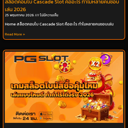
สล็อตคอมโบ Cascade Slot คืออะไร ทำไมหลายคนชอบ
เล่น 2026
25 พฤษภาคม 2026
ไม่มีความเห็น
Home สล็อตคอมโบ Cascade Slot คืออะไร ทำไมหลายคนชอบเล่น
Read More »