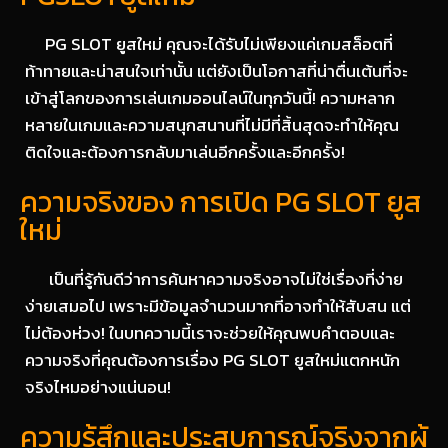
PG SLOT ยูสใหม่ คุณจะได้รับไม่เพียงแค่เกมสล็อตที่
ท้าทายและน่าสนใจเท่านั้น แต่ยังเป็นโอกาสที่น่าตื่นเต้นที่จะ
เข้าสู่โลกของการเล่นเกมออนไลน์ในทุกวันนี้! ความหลาก
หลายในเกมและความสนุกสนานที่ไม่มีที่สิ้นสุดจะทำให้คุณ
ติดใจและต้องการกลับมาเล่นอีกครั้งและอีกครั้ง!
ความจริงของ การเปิด PG SLOT ยูส
ใหม่
เป็นที่รู้กันดีว่าการค้นหาความจริงอาจไม่ใช่เรื่องที่ง่าย
ง่ายเสมอไป เพราะมีข้อมูลจำนวนมากที่อาจทำให้สับสน แต่
ไม่ต้องห่วง! ในบทความนี้เราจะช่วยให้คุณพบคำตอบและ
ความจริงที่คุณต้องการเรื่อง PG SLOT ยูสใหม่แตกหนัก
จริงไหมอย่างแน่นอน!
ความรู้สึกและประสบการณ์จริงจากผู้