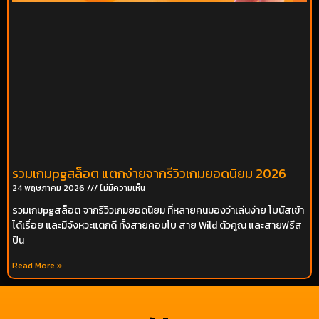
รวมเกมpgสล็อต แตกง่ายจากรีวิวเกมยอดนิยม 2026
24 พฤษภาคม 2026
ไม่มีความเห็น
รวมเกมpgสล็อต จากรีวิวเกมยอดนิยม ที่หลายคนมองว่าเล่นง่าย โบนัสเข้า
ได้เรื่อย และมีจังหวะแตกดี ทั้งสายคอมโบ สาย Wild ตัวคูณ และสายฟรีส
ปิน
Read More »