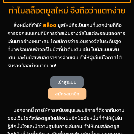
ทำไมสล็อตยูสใหม่ จึงถือว่าแตกง่าย
สิ่งหนึ่งที่ทำให้
สล็อต
ยูสใหม่ถือเป็นเกมที่แตกง่ายก็คือ
การออกแบบเกมที่มีการจ่ายเงินรางวัลในแต่ละรอบของการ
เล่นมาอย่างเหมาะสม โดยมีการจ่ายเงินรางวัลในระดับสูง
ที่มาพร้อมกับฟีเจอร์โบนัสที่น่าตื่นเต้น เช่น โบนัสแบบเพิ่ม
เติม และโบนัสเพิ่มอัตราการจ่ายเงิน ทำให้ผู้เล่นมีโอกาสได้
รับรางวัลอย่างมากมาย!
เข้าสู่ระบบ
สมัครสมาชิก
นอกจากนี้ การให้การสนับสนุนและบริการที่ดีจากทีมงาน
ของเว็บไซต์สล็อตยูสใหม่ยังเป็นอีกปัจจัยหนึ่งที่ทำให้ผู้เล่น
รู้สึกมั่นใจและมีความสุขในการเล่นเกม ทำให้เกมสล็อตยูส