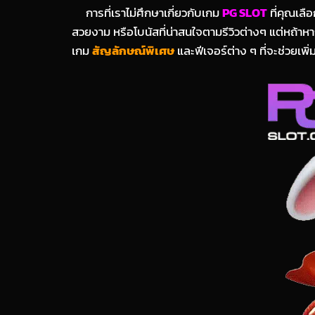
การที่เราไม่ศึกษาเกี่ยวกับเกม
PG SLOT
ที่คุณเลื
สวยงาม หรือโบนัสที่น่าสนใจตามรีวิวต่างๆ แต่หถ้า
เกม
สัญลักษณ์พิเศษ
และฟีเจอร์ต่าง ๆ ที่จะช่วยเพ