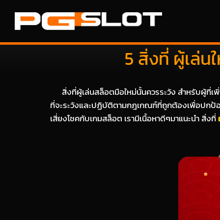
5 สิ่งที่ ผู้
สิ่งที่ผู้เล่นสล็อตมือใหม่นั้นควรระวัง สำหรับผู้
ที่จะระวังและปฏิบัติตามกฎเกณฑ์ที่ถูกต้องเพื่อปกป้อง
เสี่ยงโชคกับเกมสล็อต เรามีเนื้อหาดีๆมาแนะนำ สิ่งที่