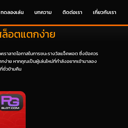
ทดลองเล่น
บทความ
ติดต่อเรา
เกี่ยวกับเรา
T สล็อตแตกง่าย
ทำให้พเราลาดโอกาสในการชนะรางวัลแจ็คพอต ซึ่งข้อควร
ง่าย หากคุณเป็นผู้เล่นใหม่ที่กำลังอยากเข้ามาลอง
่ชั่วข้ามคืน