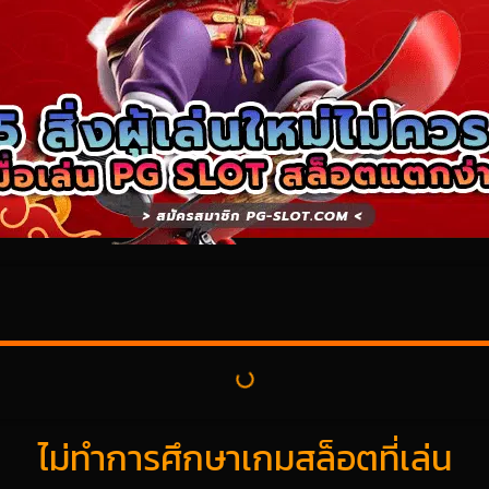
ไม่ทำการศึกษาเกมสล็อตที่เล่น