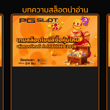
บทความสล็อตน่าอ่าน