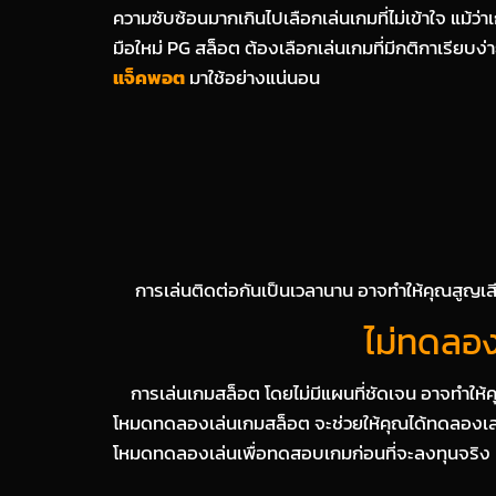
ความซับซ้อนมากเกินไปเลือกเล่นเกมที่ไม่เข้าใจ แม้ว่
มือใหม่ PG สล็อต ต้องเลือกเล่นเกมที่มีกติกาเรียบง่
แจ็คพอต
มาใช้อย่างแน่นอน
การเล่นติดต่อกันเป็นเวลานาน อาจทำให้คุณสูญเสี
ไม่ทดลอง
การเล่นเกมสล็อต โดยไม่มีแผนที่ชัดเจน อาจทำให
โหมดทดลองเล่นเกมสล็อต จะช่วยให้คุณได้ทดลองเล่นก
โหมดทดลองเล่นเพื่อทดสอบเกมก่อนที่จะลงทุนจริง แ