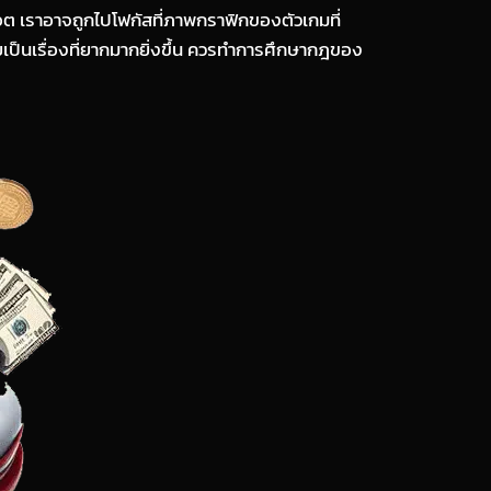
สล็อต เราอาจถูกไปโฟกัสที่ภาพกราฟิกของตัวเกมที่
เป็นเรื่องที่ยากมากยิ่งขึ้น ควรทำการศึกษากฎของ