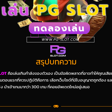
สรุปบทความ
LOT
คือเล่นเกินกำลังของตัวเอง เป็นข้อผิดพลาดที่อาจทำให้คุณเสียเ
นตอนแรกที่ควรปฏิบัติคือการ เลือกเว็บไซต์ที่มีใบอนุญาตถูกต้อง 
ิง นำเข้าเกมมากว่า 300 เกม ที่คอยอัพเดตใหม่อยู่เสมอ